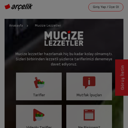
Anasayfa
Mucize Lezzetler
Mucize lezzetler hazırlamak hiç bu kadar kolay olmamıştı.
Sizleri birbirinden lezzetli yüzlerce tariflerimizi denemeye
davet ediyoruz.
Görüş İletin
Tarifler
Mutfak İpuçları
Videolu Tarifler
Ne Pişirsem?