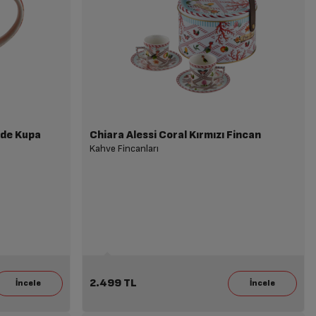
ade Kupa
Chiara Alessi Coral Kırmızı Fincan
Kahve Fincanları
2.499 TL