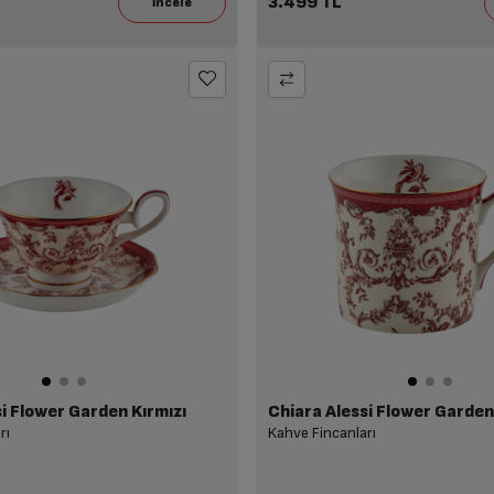
3.499 TL
i Flower Garden Kırmızı
rı
Kahve Fincanları