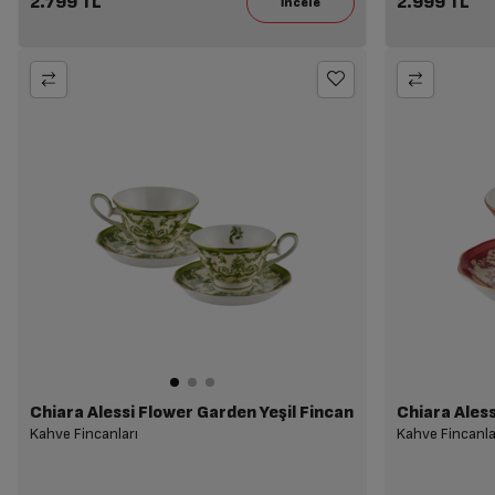
2.799 TL
2.999 TL
Chiara Alessi Flower Garden Yeşil Fincan
Chiara Aless
Kahve Fincanları
Kahve Fincanla