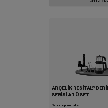
Ürünleri İnce
K 3300 Mini Telve Siyah
6.659 TL
6
5.909 TL
5
ARÇELİK RESİTAL® DER
SERİSİ 4'LÜ SET
Setin toplam tutarı: