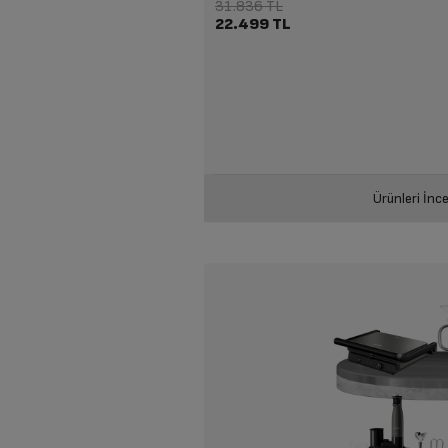
31.836 TL
22.499 TL
Ürünleri İnce
K 3300 Mini Telve Siyah