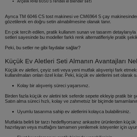
Arçelik RHB 6050 S rendeli el blender seti
Ayrıca TM 6046 CS tost makinesi ve CM6964 S çay makinesinden oluşa
gözetilerek en doğru setin alınabilmesine olanak tanır.
En çok tercih edilen, pratik kullanım sunan ve tasarım detaylarıyla 
setleri sayesinde bu modeller farklı renk alternatifleriyle pratik şekil
Peki, bu setler ne gibi faydalar sağlar?
Küçük Ev Aletleri Seti Almanın Avantajları Ne
Küçük ev aletleri, çeyiz seti veya yeni mutfak alışverişi fark etme
kullanılmaları onları özel kılar. Peki, küçük ev aletlerini set olarak 
Kolay bir alışveriş süreci yaşarsınız.
Birden fazla küçük ev aletini tek seferde sepete ekleyip pratik bir şe
Satın alma süreci hızlı, kolay ve zahmetsiz bir biçimde tamamlanır.
Uyumlu tasarıma sahip ev aletlerini kolayca bulabilirsiniz.
Mutfakta belirli bir tarzı hedefliyorsanız ankastre ürünlerden küçü
hazırlayan veya mutfağını tamamen yenilemek isteyenler için uyumlu 