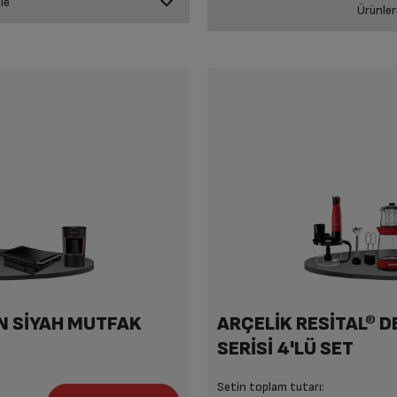
le
Ürünler
RHB 6050 S Resital
CM 6964 S Resital
MM
CM 6964 G
.899 TL
7.229 TL
10.749 T
7.229 TL
.399 TL
5.239 TL
9.149 TL
5.239 TL
İN SİYAH MUTFAK
ARÇELİK RESİTAL® D
SERİSİ 4'LÜ SET
Setin toplam tutarı: