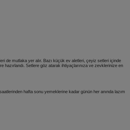
 6046 G
RHB 6050 Resital
MM 6491 G
K 3300 Mini Telve Beyaz
i de mutlaka yer alır. Bazı küçük ev aletleri, çeyiz setleri içinde
re hazırlandı. Setlere göz atarak ihtiyaçlarınıza ve zevklerinize en
TL
6.899 TL
10.749 TL
6.099 TL
7.22
4.299 TL
9.149 TL
5.369 TL
5.23
m saatlerinden hafta sonu yemeklerine kadar günün her anında lazım