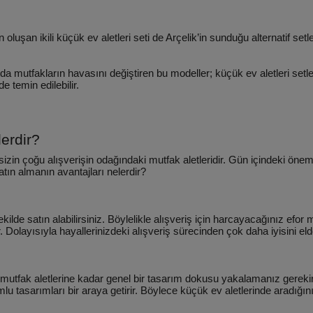
n ikili küçük ev aletleri seti de Arçelik’in sunduğu alternatif setler
da mutfakların havasını değiştiren bu modeller; küçük ev aletleri setl
de temin edilebilir.
lerdir?
ksizin çoğu alışverişin odağındaki mutfak aletleridir. Gün içindeki öne
satın almanın avantajları nelerdir?
kilde satın alabilirsiniz. Böylelikle alışveriş için harcayacağınız efor 
 Dolayısıyla hayallerinizdeki alışveriş sürecinden çok daha iyisini eld
k mutfak aletlerine kadar genel bir tasarım dokusu yakalamanız gerekir
tasarımları bir araya getirir. Böylece küçük ev aletlerinde aradığınız 