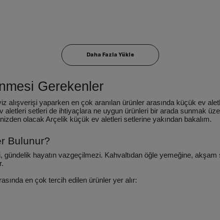
linmesi Gerekenler
 3300 Mini Telve Grion
RHB 6050 G
TM 6046 C
TM
z alışverişi yaparken en çok aranılan ürünler arasında küçük ev aletler
v aletleri setleri de ihtiyaçlara ne uygun ürünleri bir arada sunmak üze
inizden olacak Arçelik küçük ev aletleri setlerine yakından bakalım.
.659 TL
6.899 TL
11.049 TL
11.049 
.909 TL
5.399 TL
9.049 TL
9.049 TL
er Bulunur?
leri, gündelik hayatın vazgeçilmezi. Kahvaltıdan öğle yemeğine, akşa
r.
sında en çok tercih edilen ürünler yer alır: