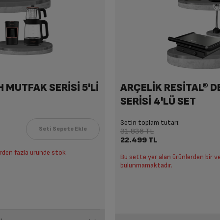
 MUTFAK SERİSİ 5'Lİ
ARÇELİK RESİTAL® 
SERİSİ 4'LÜ SET
Setin toplam tutarı:
31.836 TL
22.499 TL
irden fazla üründe stok
Bu sette yer alan ürünlerden bir v
bulunmamaktadır.