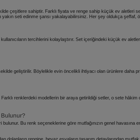
kilde çeşitlere sahiptir. Farklı fiyata ve renge sahip küçük ev aletleri s
 yakın seti edinme şansı yakalayabilirsiniz. Her şey oldukça şeffaf, öl
lanıcıların tercihlerini kolaylaştırır. Set içeriğindeki küçük ev aletlerinin
ilde geliştirilir. Böylelikle evin öncelikli ihtiyacı olan ürünlere daha
r. Farklı renklerdeki modellerin bir araya getirildiği setler, o sete hâk
 Bulunur?
ri bulunur. Bu renk seçeneklerine göre mutfağınızın genel havasına en 
 dolapların rengine, beyaz eşyaların tasarım detaylarından mutfak ha