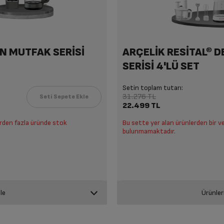
.899 TL
11.049 TL
6.899 TL
7.229 TL
.399 TL
9.049 TL
5.399 TL
5.239 TL
ON MUTFAK SERİSİ
ARÇELİK RESİTAL® 
SERİSİ 4'LÜ SET
Setin toplam tutarı:
31.276 TL
22.499 TL
irden fazla üründe stok
Bu sette yer alan ürünlerden bir v
bulunmamaktadır.
le
Ürünler