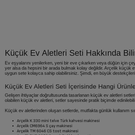
Küçük Ev Aletleri Seti Hakkında Bi
CM 6964 G
K
Ev eşyalarını yenilerken, yeni bir eve çıkarken veya düğün için çeyi
yer alsa da hepsini bir arada bulmak kolay değildir. Arçelik küçük e
uygun sete kolayca sahip olabilirsiniz. Şimdi, en büyük destekçiler
7.229 TL
6
5.239 TL
5
Küçük Ev Aletleri Seti İçerisinde Hangi Ürünl
Gelişen ihtiyaçlar doğrultusunda tasarlanan küçük ev aletleri set
olabilen küçük ev aletleri, setler sayesinde pratik biçimde edinilebili
Küçük ev aletlerinden oluşan setlerde, mutfakta günlük kullanım sıra
Arçelik K 330 mini telve Türk kahvesi makinesi
Arçelik CM6964 S çay makinesi
Arçelik TM 6046 CS tost makinesi