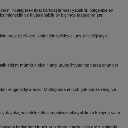
etlerini inceleyerek fiyat karşılaştırması yapabilir, bütçenize en
çümlenebilir ve kıyaslanabilir bir biçimde tasarlanmıştır.
 ortak özellikleri, setler için belirleyici unsur niteliği taşır.
 pratik erişim mümkün olur. Hangi ürüne ihtiyacınız varsa onun yer
im olan rengin adıyla anılır. Mutfağınıza en çok yakışacak rengi ve
çok yakışan seti tek tıkla sepetinize ekleyebilir ve kolayca satın
lısına kadar her bir unsurun önemi vardır. Hep elinizin altında,