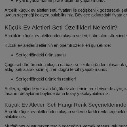
Fiyat kıyaslamasını pratik biçimde yapabilirsiniz.
Arçelik küçük ev aletleri seti, fiyatları ile değişkenlik gösterecek şe
uygun seçeneği kolayca bulabilirsiniz. Böylece aklınızdaki fiyata en
Küçük Ev Aletleri Seti Özellikleri Nelerdir?
Arçelik’in küçük ev aletlerinden oluşan setleri, satın alım sürecinde kul
Küçük ev aletleri setlerinin en önemli özellikleri şu şekilde:
Set içeriğindeki ürün sayısı
Çoğu set dört üründen oluşsa da bazı setler iki üründen oluşacak şek
aldığı seti alarak sizin için en doğru tercihi yapabilirsiniz.
Set içeriğindeki ürünlerin renkleri
Setler, içeriğinde yer alan küçük ev aletlerinin renkleriyle de ayrışı
tasarım detaylarını böylece daha kolay yakalayabilirsiniz.
Küçük Ev Aletleri Seti Hangi Renk Seçeneklerinde
Arçelik küçük ev aletlerinden oluşan setlerde farklı renk seçenekle
alabilirsiniz.
Mutfağınızı oluştururken tercih edeceğiniz yemek masası takımından