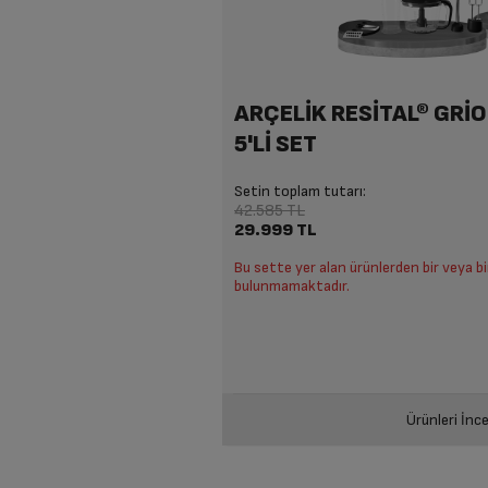
6.659 TL
6
5.909 TL
5
ARÇELİK RESİTAL® GRİ
5'Lİ SET
Setin toplam tutarı:
42.585 TL
29.999 TL
Bu sette yer alan ürünlerden bir veya b
bulunmamaktadır.
Ürünleri İnce