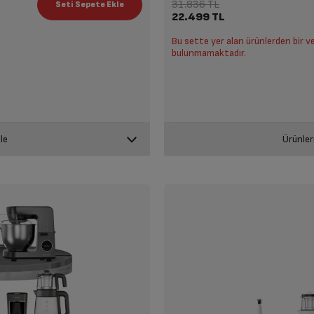
31.836 TL
22.499 TL
Bu sette yer alan ürünlerden bir v
bulunmamaktadır.
le
Ürünler
RHB 6050 S Resital
TM 6046 CS
RHB 6050 K Resital
CM 69