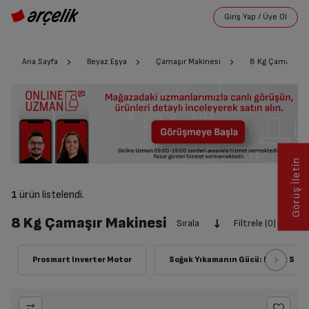
Ana Sayfa
Beyaz Eşya
Çamaşır Makinesi
8 Kg Çamaşır M
Görüş İletin
1
ürün listelendi.
8 Kg Çamaşır Makinesi
Sırala
Filtrele (0)