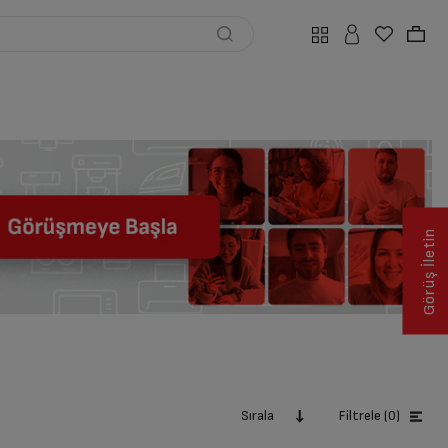
Görüş İletin
Sırala
Filtrele (0)