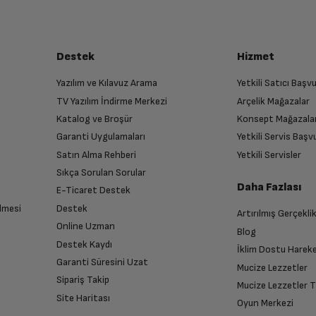
Destek
Hizmet
Yazılım ve Kılavuz Arama
Yetkili Satıcı Baş
TV Yazılım İndirme Merkezi
Arçelik Mağazalar
Katalog ve Broşür
Konsept Mağazala
Garanti Uygulamaları
Yetkili Servis Baş
Satın Alma Rehberi
Yetkili Servisler
Sıkça Sorulan Sorular
Daha Fazlası
E-Ticaret Destek
lmesi
Destek
Artırılmış Gerçekli
Online Uzman
Blog
Destek Kaydı
İklim Dostu Harek
Garanti Süresini Uzat
Mucize Lezzetler
Sipariş Takip
Mucize Lezzetler 
Site Haritası
Oyun Merkezi