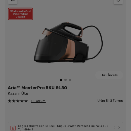
Hızlı İncele
Aria™ MasterPro BKU 9130
Kazanlı Ütü
Ürün Bilgi Formu
12 Yorum
Seçili Ankastre Set ile Seçili Küçük Ev Aleti Beraber Alımına 14.109
TL İndirim !