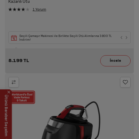
Kazanlı Ütü
1 Yorum
Seçili Çamaşır Makinesi ile Birlikte Seçili Ütü Alımlarına 3.800 TL
İndirim!
8.199 TL
Ütünü Beraber Seçelim 👈