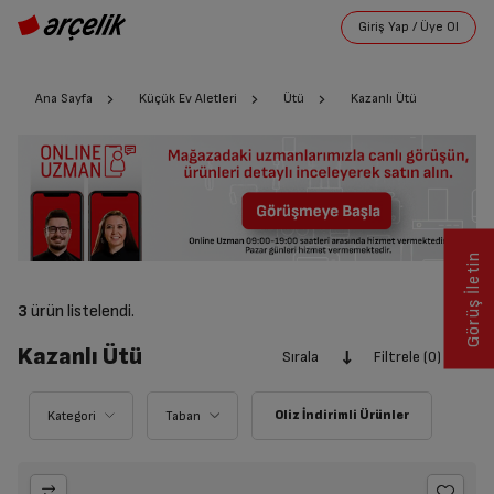
Ana Sayfa
Küçük Ev Aletleri
Ütü
Kazanlı Ütü
Görüş İletin
3
ürün listelendi.
Kazanlı Ütü
Sırala
Filtrele (0)
Kategori
Taban