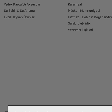
Yedek Parça Ve Aksesuar
Kurumsal
Su Sebili & Su Arıtma
Müşteri Memnuniyeti
Evcil Hayvan Ürünleri
Hizmet Talebinin Değerlendiri
Sürdürülebilirlik
Yatırımcı İlişkileri