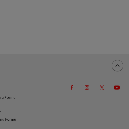
vuru Formu
r
vuru Formu