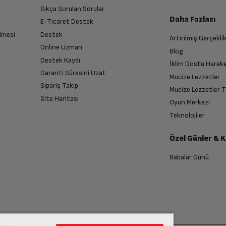
Sıkça Sorulan Sorular
Daha Fazlası
E-Ticaret Destek
lmesi
Destek
Artırılmış Gerçekli
Online Uzman
Blog
Destek Kaydı
İklim Dostu Harek
Garanti Süresini Uzat
Mucize Lezzetler
Sipariş Takip
Mucize Lezzetler 
Site Haritası
Oyun Merkezi
Teknolojiler
Özel Günler & 
Babalar Günü