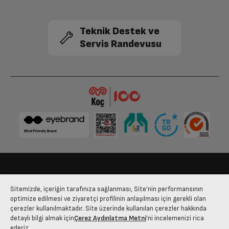
Teknik Destek ve
Servis Randevusu
Bize Ulaşın
Kişisel Verilerin Korunması
İşlem Rehberi
Sitemizde, içeriğin tarafınıza sağlanması, Site’nin performansının
Satış Sözleşmesi
optimize edilmesi ve ziyaretçi profilinin anlaşılması için gerekli olan
çerezler kullanılmaktadır. Site üzerinde kullanılan çerezler hakkında
© 2025 arcelik.com.tr
detaylı bilgi almak için
Çerez Aydınlatma Metni
’ni incelemenizi rica
ederiz.