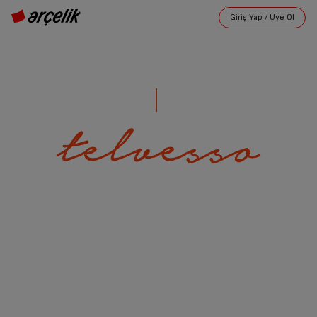
FARKLI KAHVELER
FARKLI TERCİHLER
Yarı Otomatik Espresso Makinesi +
Türk Kahvesi Makinesi