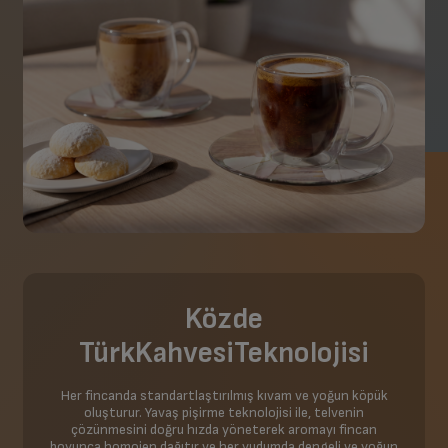
Közde
Türk
Kahvesi
Teknolojisi
Her fincanda standartlaştırılmış kıvam ve yoğun köpük
oluşturur. Yavaş pişirme teknolojisi ile, telvenin
çözünmesini doğru hızda yöneterek aromayı fincan
boyunca homojen dağıtır ve her yudumda dengeli ve yoğun