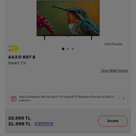
Hızlı İncele
A43 D 697 B
Smart TV
Ürün Bilgi Formu
Seçili Ankastre Set ile Seçili 32' veya 55' TV Beraber Alımına 14.499 TL
İndirim !
23.599 TL
21.599 TL