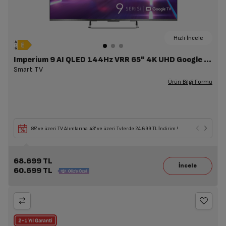
Hızlı İncele
Imperium 9 AI QLED 144Hz VRR 65" 4K UHD Google TV - A 965 C AI
Smart TV
Ürün Bilgi Formu
85' ve üzeri TV Alımlarına 43' ve üzeri Tvlerde 24.699 TL İndirim !
68.699 TL
60.699 TL