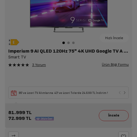
Hızlı İncele
Imperium 9 AI QLED 120Hz 75" 4K UHD Google TV A 975 C AI
Smart TV
Ürün Bilgi Formu
3 Yorum
85' ve üzeri TV Alımlarına 43' ve üzeri Tvlerde 24.699 TL İndirim !
81.999 TL
72.999 TL