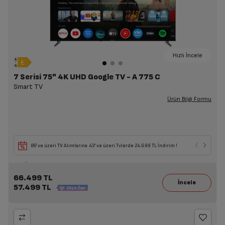
Hızlı İncele
7 Serisi 75" 4K UHD Google TV - A 775 C
Smart TV
Ürün Bilgi Formu
85' ve üzeri TV Alımlarına 43' ve üzeri Tvlerde 24.699 TL İndirim !
66.499 TL
57.499 TL