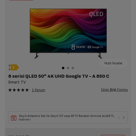
Hızlı İncele
8 serisi QLED 50" 4K UHD Google TV - A 850 C
Smart TV
Ürün Bilgi Formu
1 Yorum
Seçili Ankastre Set ile Seçili 32' veya 55' TV Beraber Alımına 14.499 TL
İndirim !