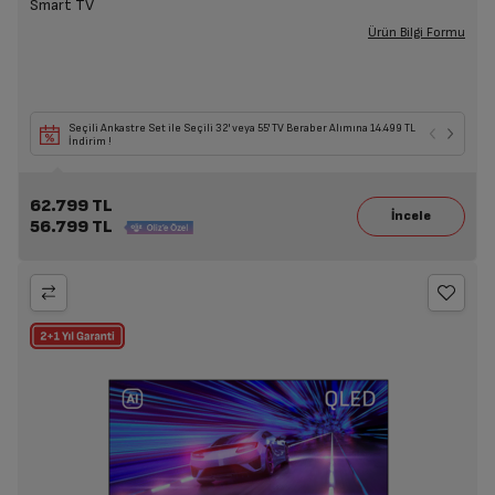
Smart TV
Ürün Bilgi Formu
Seçili Ankastre Set ile Seçili 32' veya 55' TV Beraber Alımına 14.499 TL
İndirim !
62.799 TL
56.799 TL