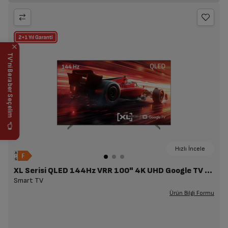
TV'ni Beraber Seçelim 👈
Hızlı İncele
XL Serisi QLED 144Hz VRR 100" 4K UHD Google TV A XL100 C
Smart TV
Ürün Bilgi Formu