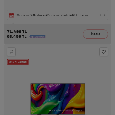
85' ve üzeri TV Alımlarına 43' ve üzeri Tvlerde 24.699 TL İndirim !
71.499 TL
63.499 TL