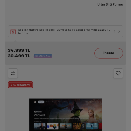
Ürün Bilgi Formu
Seçili Ankastre Set ile Seçili 32' veya 55' TV Beraber Alımına 14.499 TL
İndirim !
34.999 TL
30.499 TL