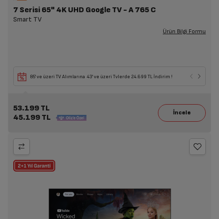
7 Serisi 65" 4K UHD Google TV - A 765 C
Smart TV
Ürün Bilgi Formu
85' ve üzeri TV Alımlarına 43' ve üzeri Tvlerde 24.699 TL İndirim !
53.199 TL
45.199 TL