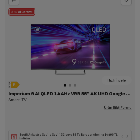
Hızlı İncele
Imperium 9 AI QLED 144Hz VRR 55" 4K UHD Google TV - A 955 C AI
Smart TV
Ürün Bilgi Formu
Seçili Ankastre Set ile Seçili 32' veya 55' TV Beraber Alımına 14.499 TL
İndirim !