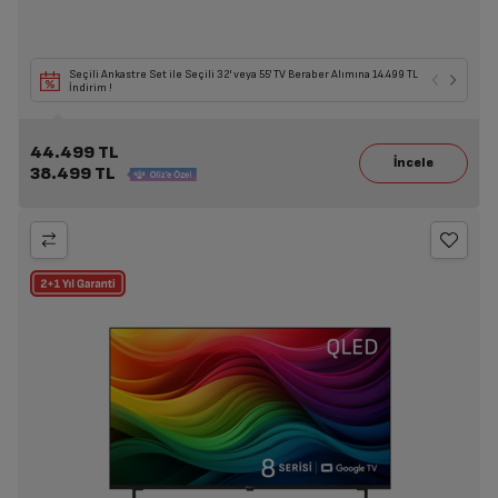
Seçili Ankastre Set ile Seçili 32' veya 55' TV Beraber Alımına 14.499 TL
İndirim !
44.499 TL
38.499 TL