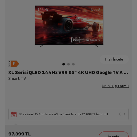
Hızlı İncele
XL Serisi QLED 144Hz VRR 85" 4K UHD Google TV A XL85 C
Smart TV
Ürün Bilgi Formu
85' ve üzeri TV Alımlarına 43' ve üzeri Tvlerde 24.699 TL İndirim !
97.399 TL