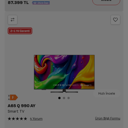
87.399 TL
Hızlı İncele
A65 Q 990 AY
Smart TV
Ürün Bilgi Formu
4 Yorum