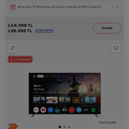
85' ve üzeri TV Alımlarına 43' ve üzeri Tvlerde 24.699 TL İndirim !
146.399 TL
136.399 TL
Hızlı İncele