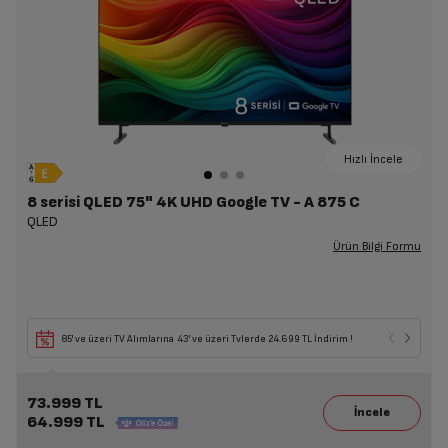
Hızlı İncele
8 serisi QLED 75" 4K UHD Google TV - A 875 C
QLED
Ürün Bilgi Formu
85' ve üzeri TV Alımlarına 43' ve üzeri Tvlerde 24.699 TL İndirim !
73.999 TL
64.999 TL