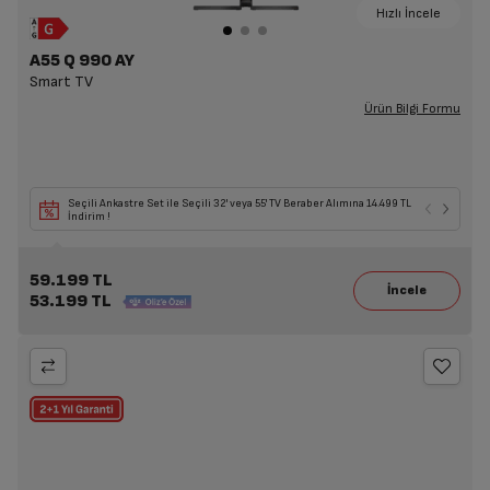
Hızlı İncele
A55 Q 990 AY
Smart TV
Ürün Bilgi Formu
Seçili Ankastre Set ile Seçili 32' veya 55' TV Beraber Alımına 14.499 TL
İndirim !
59.199 TL
53.199 TL