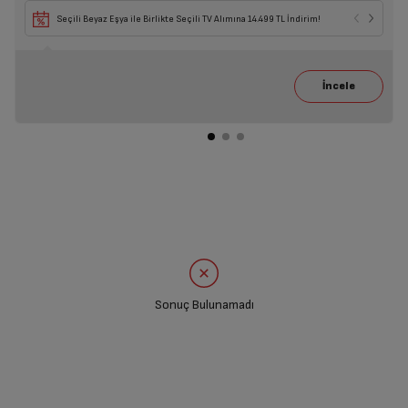
Seçili Beyaz Eşya ile Birlikte Seçili TV Alımına 14.499 TL İndirim!
Sonuç Bulunamadı