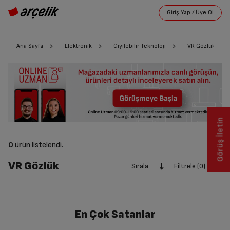
Ana Sayfa
Elektronik
Giyilebilir Teknoloji
VR Gözlük
Görüş İletin
0
ürün listelendi.
VR Gözlük
Sırala
Filtrele (0)
En Çok Satanlar