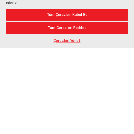
ederiz.
Tüm Çerezleri Kabul Et
Tüm Çerezleri Reddet
Çerezleri Yönet
Ürün Bağlantısını Kopyala
Öne Çıkanlar
En Düşük Fiyat
Paylaş
En Yüksek Fiyat
En Çok Yorum Alan