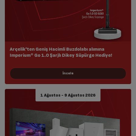
Arçelik'ten Geniş Hacimli Buzdolabı alımına
Imperium® Go 1.0 Şarjlı Dikey Süpürge Hediye!
1 Ağustos - 9 Ağustos 2026