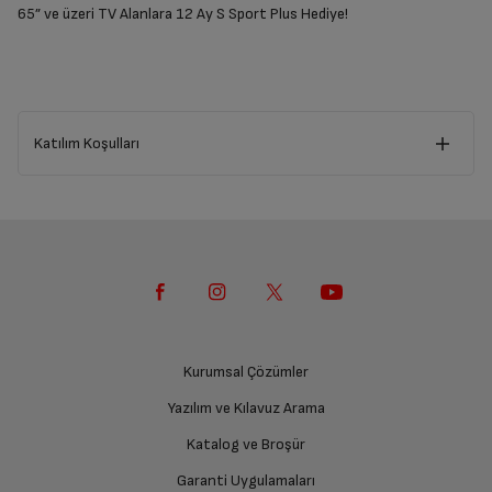
65” ve üzeri TV Alanlara 12 Ay S Sport Plus Hediye!
Katılım Koşulları
S Sport Plus Nedir?
LaLiga, Serie A, EuroLeague, NBA, NFL, UFC, Boks Geceleri ve daha
fazlası S Sport Plus’ın çoklu ekran özelliğiyle sen neredeysen orada!
Dünyanın en iyi lig ve şampiyonalarını her ay 700 saatten fazla canlı
yayını, tekrar izle seçeneği ile
Dopdolu Spor Keyfini
S Sport Plus’ta
izleyin.
Üyeliğimi Nasıl Aktive Edebilirim ?
Size gönderilen SMS linki ile Oliz uygulaması üzerinden promosyon
Kurumsal Çözümler
kodunuzu aldıktan sonra aşağıdaki üyelik adımlarını takip ederek S
Sport Plus yayınlarını izlemeye hemen başlayabilirsiniz.
Yazılım ve Kılavuz Arama
S Sport Plus web sitesine girip “Üye Ol” butonuna tıklayın.
Katalog ve Broşür
Üyelik bilgilerinizi tanımlayın.
Garanti Uygulamaları