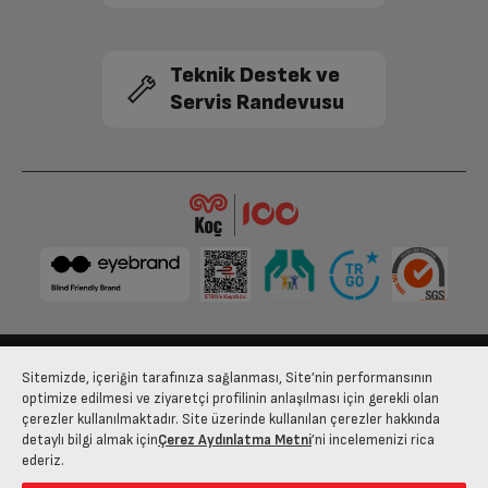
Kampanya kapsamında verilen kodlar bireysel kullanıma
yöneliktir. Kodlar ticari alanlarda, işletmelerde ya da umuma
açık yayın ortamlarında kullanılamaz
Teknik Destek ve
Kampanya kapsamındaki ürünler:
Servis Randevusu
A65 E 795 B, A 765 C, A75 E 795 B, A 775 C, A75 D 790 B, A65 D 790 B,
A65 E 895 A, A 865 C, A75 E 895 A, A 875 C, A75 D 895 A, A65 D 895 A,
A65 QE 988 A, A 965 C AI, A75 QE 988 A, A 975 C AI, A75 D 986 S, A65
D 986 S, A65 Q 987 A, A65 Q 990 AY, A 1065 C AI, A65 OLED D 975 A, A
1265 C AI, A85 N 995 X, A98 Q 995 X
Sitemizde, içeriğin tarafınıza sağlanması, Site’nin performansının
Bize Ulaşın
Kişisel Verilerin Korunması
İşlem Rehberi
optimize edilmesi ve ziyaretçi profilinin anlaşılması için gerekli olan
çerezler kullanılmaktadır. Site üzerinde kullanılan çerezler hakkında
Satış Sözleşmesi
detaylı bilgi almak için
Çerez Aydınlatma Metni
’ni incelemenizi rica
ederiz.
© 2025 arcelik.com.tr