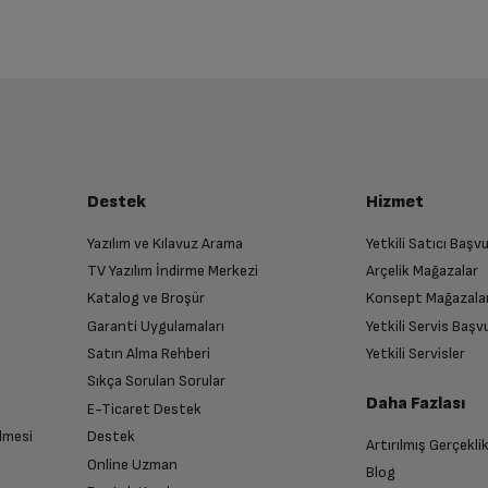
Destek
Hizmet
Yazılım ve Kılavuz Arama
Yetkili Satıcı Baş
TV Yazılım İndirme Merkezi
Arçelik Mağazalar
Katalog ve Broşür
Konsept Mağazala
Garanti Uygulamaları
Yetkili Servis Baş
Satın Alma Rehberi
Yetkili Servisler
Sıkça Sorulan Sorular
Daha Fazlası
E-Ticaret Destek
lmesi
Destek
Artırılmış Gerçekli
Online Uzman
Blog