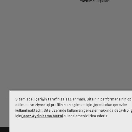
Yatırımcı İlişkileri
Sitemizde, içeriğin tarafınıza sağlanması, Site’nin performansının o
edilmesi ve ziyaretçi profilinin anlaşılması için gerekli olan çerezler
kullanılmaktadır. Site üzerinde kullanılan çerezler hakkında detaylı bil
için
Çerez Aydınlatma Metni
’ni incelemenizi rica ederiz.