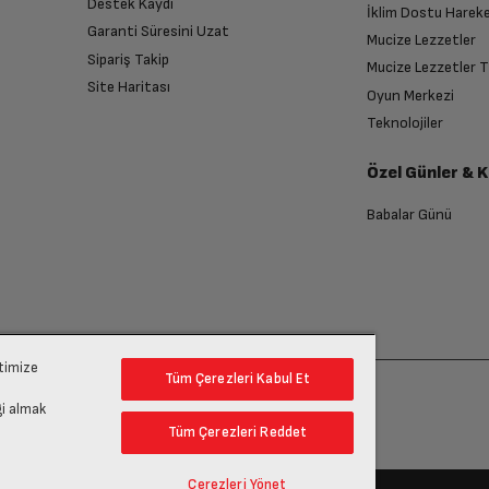
Destek Kaydı
İklim Dostu Harek
Garanti Süresini Uzat
Mucize Lezzetler
Sipariş Takip
Mucize Lezzetler 
Site Haritası
Oyun Merkezi
Teknolojiler
Özel Günler & 
Babalar Günü
ptimize
Tüm Çerezleri Kabul Et
gi almak
Tüm Çerezleri Reddet
Çerezleri Yönet