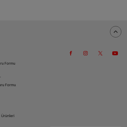
vuru Formu
r
vuru Formu
k Ürünleri