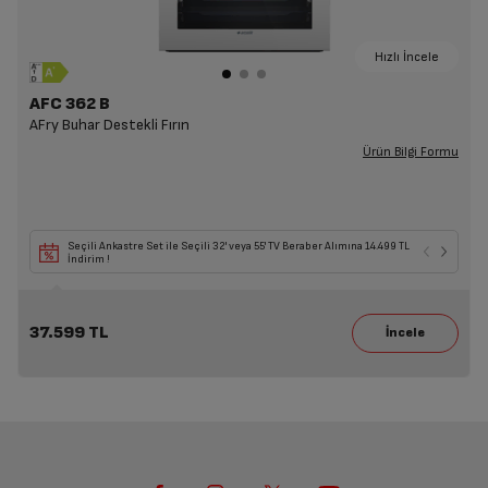
Hızlı İncele
AFC 362 B
AFry Buhar Destekli Fırın
Ürün Bilgi Formu
Seçili Ankastre Set ile Seçili 32' veya 55' TV Beraber Alımına 14.499 TL
İndirim !
37.599 TL