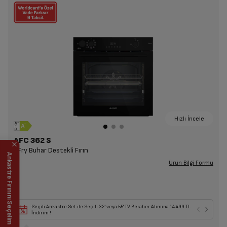
Hızlı İncele
AFC 362 S
AFry Buhar Destekli Fırın
Ankastre Fırınını Seçelim
Ürün Bilgi Formu
Seçili Ankastre Set ile Seçili 32' veya 55' TV Beraber Alımına 14.499 TL
İndirim !