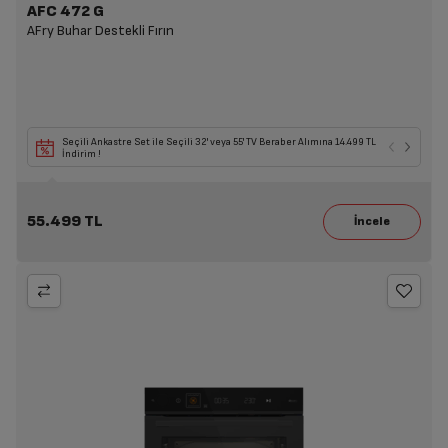
AFC 472 G
AFry Buhar Destekli Fırın
Seçili Ankastre Set ile Seçili 32' veya 55' TV Beraber Alımına 14.499 TL
İndirim !
55.499 TL