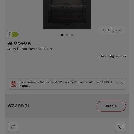
Hızlı İncele
AFC 540 A
AFry Buhar Destekli Fırın
Ürün Bilgi Formu
Seçili Ankastre Set ile Seçili 32' veya 55' TV Beraber Alımına 14.499 TL
İndirim !
67.299 TL