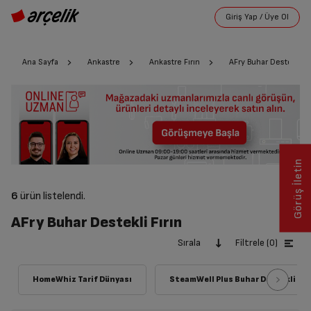
Ana Sayfa
Ankastre
Ankastre Fırın
AFry Buhar Destekli Fı
Görüş İletin
6
ürün listelendi.
AFry Buhar Destekli Fırın
Sırala
Filtrele (0)