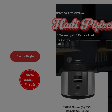
Çok lezzetli bir oyuna var mısın? Gurme Şef™ Pro ile Hadi
Pişirelim oyununda yemek pişirme sanatını
mükemmelleştirmek için şimdi başla!
50%
İndirim
Fırsatı
C 6251 Gurme Şef™ Pro
Çok Amaçlı Pişirici