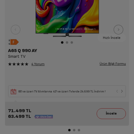
Hızlı İncele
A65 Q 990 AY
Smart TV
Ürün Bilgi Formu
4 Yorum
85' ve üzeri TV Alımlarına 43' ve üzeri Tvlerde 24.699 TL İndirim !
71.499 TL
63.499 TL