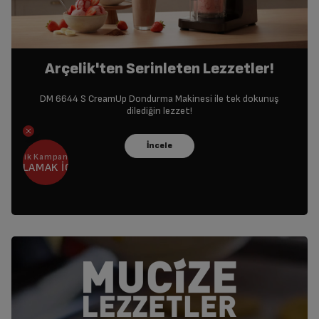
Arçelik'ten Serinleten Lezzetler!
DM 6644 S CreamUp Dondurma Makinesi ile tek dokunuş
dilediğin lezzet!
Arçelik Kampanyanı Bul
BAŞLAMAK İÇİN
TIKLA!