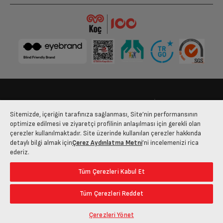
Bize Ulaşın
Kişisel Verilerin Korunması
İşlem Rehberi
Sitemizde, içeriğin tarafınıza sağlanması, Site’nin performansının
Satış Sözleşmesi
optimize edilmesi ve ziyaretçi profilinin anlaşılması için gerekli olan
çerezler kullanılmaktadır. Site üzerinde kullanılan çerezler hakkında
© 2025 arcelik.com.tr
detaylı bilgi almak için
Çerez Aydınlatma Metni
’ni incelemenizi rica
ederiz.
Tüm Çerezleri Kabul Et
Tüm Çerezleri Reddet
Çerezleri Yönet