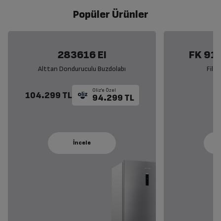
Popüler Ürünler
283616 EI
FK 911
Alttan Donduruculu Buzdolabı
Filt
Oliz'e Özel
104.299 TL
94.299 TL