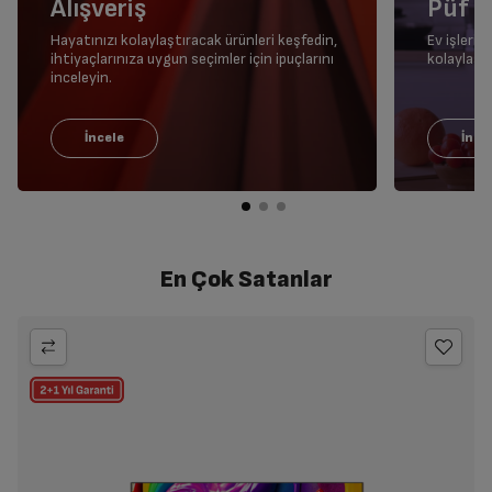
Alışveriş
Püf N
Hayatınızı kolaylaştıracak ürünleri keşfedin,
Ev işleri
ihtiyaçlarınıza uygun seçimler için ipuçlarını
kolaylaştı
inceleyin.
En Çok Satanlar