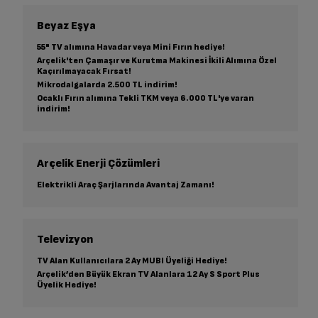
Beyaz Eşya
55" TV alımına Havadar veya Mini Fırın hediye!
Arçelik'ten Çamaşır ve Kurutma Makinesi İkili Alımına Özel
Kaçırılmayacak Fırsat!
Mikrodalgalarda 2.500 TL indirim!
Ocaklı Fırın alımına Tekli TKM veya 6.000 TL'ye varan
indirim!
Arçelik Enerji Çözümleri
Elektrikli Araç Şarjlarında Avantaj Zamanı!
Televizyon
TV Alan Kullanıcılara 2 Ay MUBI Üyeliği Hediye!
Arçelik’den Büyük Ekran TV Alanlara 12 Ay S Sport Plus
Üyelik Hediye!