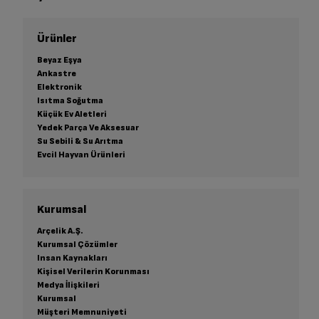
Ürünler
Beyaz Eşya
Ankastre
Elektronik
Isıtma Soğutma
Küçük Ev Aletleri
Yedek Parça Ve Aksesuar
Su Sebili & Su Arıtma
Evcil Hayvan Ürünleri
Kurumsal
Arçelik A.Ş.
Kurumsal Çözümler
Insan Kaynakları
Kişisel Verilerin Korunması
Medya İlişkileri
Kurumsal
Müşteri Memnuniyeti