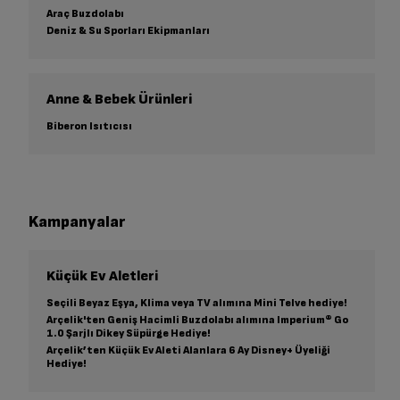
Araç Buzdolabı
Deniz & Su Sporları Ekipmanları
Anne & Bebek Ürünleri
Biberon Isıtıcısı
Kampanyalar
Küçük Ev Aletleri
Seçili Beyaz Eşya, Klima veya TV alımına Mini Telve hediye!
Arçelik'ten Geniş Hacimli Buzdolabı alımına Imperium® Go
1.0 Şarjlı Dikey Süpürge Hediye!
Arçelik’ten Küçük Ev Aleti Alanlara 6 Ay Disney+ Üyeliği
Hediye!