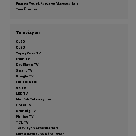
Pişirici Yedek Parça ve Aksesuarları
Tüm Ürünler
Televizyon
OLED
QLED
Yapay Zeka TV
Oyun TV
Dev Ekran TV
Smart TV
Google TV
Full HD & HD
4K TV
LED TV
Mutfak Televizyonu
Hotel TV
Grundig TV
Philips TV
TCL TV
Televizyon Aksesuarları
Ekran Boyutuna Göre Tv'ler