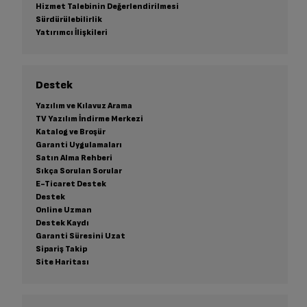
Hizmet Talebinin Değerlendirilmesi
Sürdürülebilirlik
Yatırımcı İlişkileri
Destek
Yazılım ve Kılavuz Arama
TV Yazılım İndirme Merkezi
Katalog ve Broşür
Garanti Uygulamaları
Satın Alma Rehberi
Sıkça Sorulan Sorular
E-Ticaret Destek
Destek
Online Uzman
Destek Kaydı
Garanti Süresini Uzat
Sipariş Takip
Site Haritası