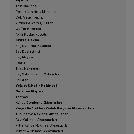
Pişirici
Tost Makinesi
Ekmek Kızartma Makinesi
Çok Amaçlı Pişirici
Airfryer & Az Yağlı Fritöz
Waffle Makinesi
Akıllı Mutfak Robotu
Kişisel Bakım
Saç Kurutma Makinesi
Saç Düzleştirici
Saç Maşası
Baskül
Tıraş Makineleri
Saç Sakal Kesme Makineleri
Epilatör
Yoğurt & Kefir Makinesi
Outdoor Ekipman
Termos
Kahve Demleme Ekipmanları
Küçük Ev Aletleri Yedek Parça ve Aksesuarları
Türk Kahve Makinesi Aksesuarları
Çay Makinesi Aksesuarları
Filtre Kahve Makinesi Aksesuarları
Mikser & Blender Aksesuarları