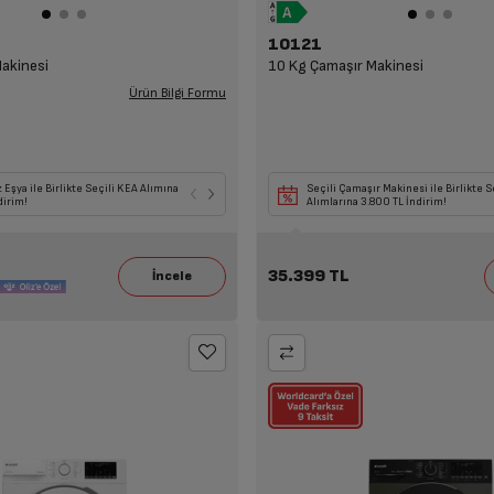
10121
akinesi
10 Kg Çamaşır Makinesi
Ürün Bilgi Formu
ya TV ile Birlikte Seçili KEA
 Eşya ile Birlikte Seçili KEA Alımına
Seçili Beyaz Eşya, TV, Klima ile Birlikte Seçili
Seçili Çamaşır Makinesi ile Birlikte S
na 14.109 TL İndirim!
dirim!
Havadar Alımlarına 7.249 TL İndirim!
Alımlarına 3.800 TL İndirim!
35.399 TL