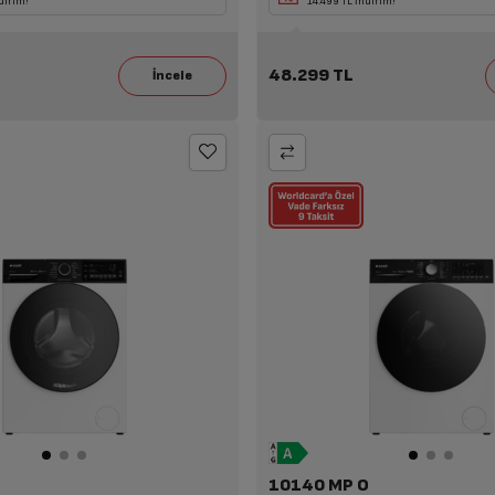
.249 TL İndirim!
dirim!
Mikrodalga Alımına 7.199 TL İndirim!
ya da Süpürge Alımına 14.109 TL İndirim!
14.499 TL İndirim!
48.299 TL
10140 MP O