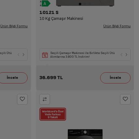
10121 S
10 Kg Çamaşır Makinesi
Ürün Bilgi Formu
Ürün Bilgi Formu
eçili Ütü
Seçili Beyaz Eşya veya TV ile Birlikte Seçili
Seçili Beyaz Eşya ile Birlikte Seçili KEA Alımına
Seçili Çamaşır Makinesi ile Birlikte Seçili Ütü
Seçili 
Mikrodalga Alımına 7.199 TL İndirim!
6.099 TL İndirim!
Alımlarına 3.800 TL İndirim!
Havada
36.699 TL