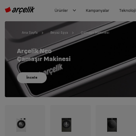
Ürünler
Kampanyalar
Teknoloji
Ana Sayfa
Beyaz Eşya
Çamaşır Makinesi
Arçelik Neo
Çamaşır Makinesi