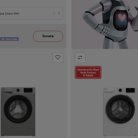
e Birlikte Seçili KEA Alımına
Seçili Beyaz Eşya, TV, Klima ile Birlikte Seçili
Seçili Beyaz Eşya ile Birlikte Seçili KEA Alımı
şya Çeyiz Seti
Havadar Alımlarına 7.249 TL İndirim!
6.099 TL İndirim!