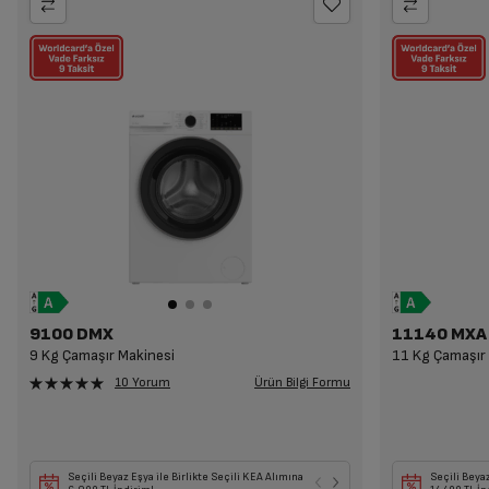
9100 DMX
11140 MXA
9 Kg Çamaşır Makinesi
11 Kg Çamaşır
Ürün Bilgi Formu
10 Yorum
Seçili Beyaz Eşya ile Birlikte Seçili KEA Alımına
Seçili Beyaz Eşya, TV
Seçili Beyaz