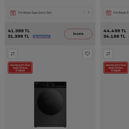
Seçili Beyaz Eşya il
3’lü Beyaz Eşya Çeyiz Seti
4’lü Beyaz E
6.099 TL İndirim!
41.399 TL
44.499 TL
31.399 TL
34.186 TL