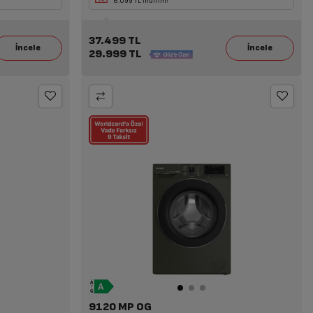
ya da Süpürge Alımına 14.109 TL İndirim!
6.099 TL İndirim!
37.499 TL
29.999 TL
9120 MP OG