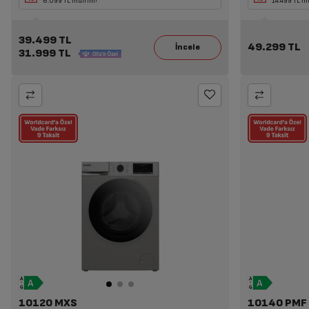
6.099 TL İndirim!
Havadar Alımlarına 7
14.499 TL İn
39.499 TL
49.299 TL
31.999 TL
10120 MXS
10140 PMF