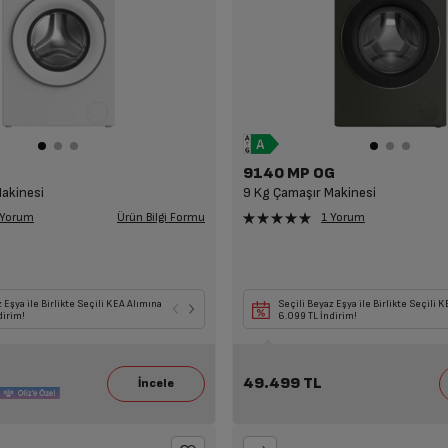
9140 MP OG
akinesi
9 Kg Çamaşır Makinesi
Ürün Bilgi Formu
 Yorum
1 Yorum
ya TV ile Birlikte Seçili KEA
 Eşya ile Birlikte Seçili KEA Alımına
Seçili Beyaz Eşya, TV, Klima ile Birlikte Seçili
Seçili Beyaz Eşya ile Birlikte Seçili 
na 14.109 TL İndirim!
dirim!
Havadar Alımlarına 7.249 TL İndirim!
6.099 TL İndirim!
49.499 TL