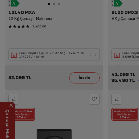
12140 MXA
9120 DMXS
12 Kg Çamaşır Makinesi
9 Kg Çamaşır M
1 Yorum
Seçili Beyaz Eşya ile Birlikte Seçili TV Alımına
Seçili Beyaz Eşya ve
Seçili Beyaz
14.499 TL İndirim!
ya da Süpürge Alımı
6.099 TL İn
41.099 TL
52.099 TL
35.490 TL