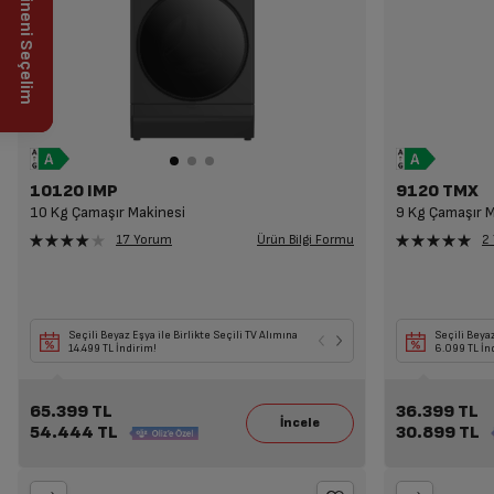
Çamaşır Makineni Seçelim
10120 IMP
9120 TMX
10 Kg Çamaşır Makinesi
9 Kg Çamaşır M
Ürün Bilgi Formu
17 Yorum
2
Seçili Beyaz Eşya ile Birlikte Seçili TV Alımına
Seçili Beyaz Eşya ve
Seçili Beyaz
14.499 TL İndirim!
ya da Süpürge Alımı
6.099 TL İn
65.399 TL
36.399 TL
54.444 TL
30.899 TL