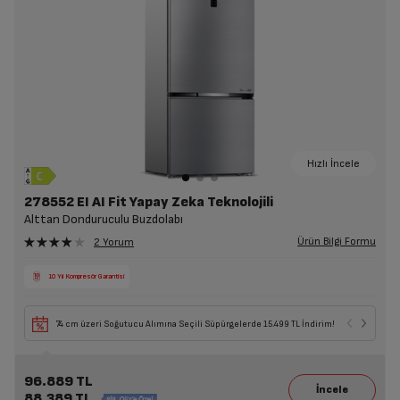
Hızlı İncele
278552 EI AI Fit Yapay Zeka Teknolojili
Alttan Donduruculu Buzdolabı
Ürün Bilgi Formu
2 Yorum
10 Yıl Kompresör Garantisi
74 cm üzeri Soğutucu Alımına Seçili Süpürgelerde 15.499 TL İndirim!
96.889 TL
88.389 TL