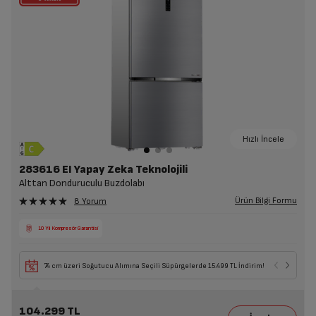
Hızlı İncele
283616 EI Yapay Zeka Teknolojili
Alttan Donduruculu Buzdolabı
Ürün Bilgi Formu
8 Yorum
10 Yıl Kompresör Garantisi
74 cm üzeri Soğutucu Alımına Seçili Süpürgelerde 15.499 TL İndirim!
104.299 TL