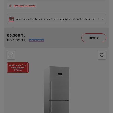
10 Yıl Kompresör Garantisi
74 cm üzeri Soğutucu Alımına Seçili Süpürgelerde 15.499 TL İndirim!
85.369 TL
65.169 TL