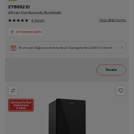
278552 EI
Alttan Donduruculu Buzdolabı
Ürün Bilgi Formu
4 Yorum
10 Yıl Kompresör Garantisi
74 cm üzeri Soğutucu Alımına Seçili Süpürgelerde 15.499 TL İndirim!