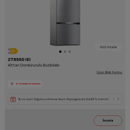
Hızlı İncele
278550 IEI
Alttan Donduruculu Buzdolabı
Ürün Bilgi Formu
10 Yıl Kompresör Garantisi
74 cm üzeri Soğutucu Alımına Seçili Süpürgelerde 15.499 TL İndirim!