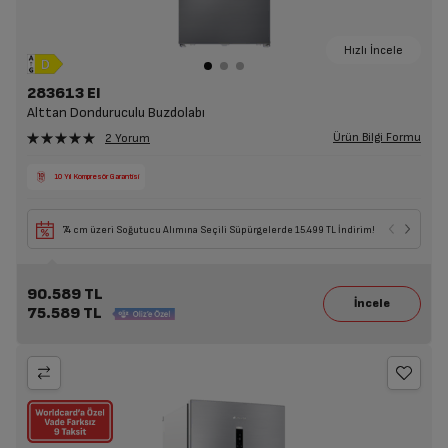
Hızlı İncele
283613 EI
Alttan Donduruculu Buzdolabı
Ürün Bilgi Formu
2 Yorum
10 Yıl Kompresör Garantisi
74 cm üzeri Soğutucu Alımına Seçili Süpürgelerde 15.499 TL İndirim!
90.589 TL
75.589 TL