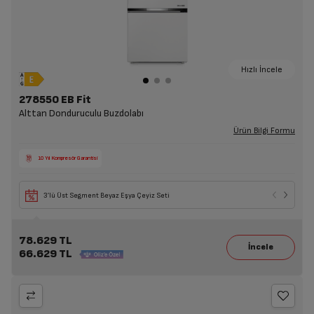
Hızlı İncele
278550 EB Fit
Alttan Donduruculu Buzdolabı
Ürün Bilgi Formu
10 Yıl Kompresör Garantisi
3’lü Üst Segment Beyaz Eşya Çeyiz Seti
78.629 TL
66.629 TL