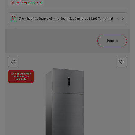
10 Yıl Kompresör Garantisi
74 cm üzeri Soğutucu Alımına Seçili Süpürgelerde 15.499 TL İndirim!