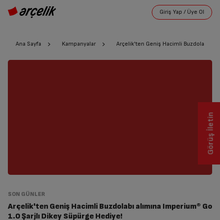
Ana Sayfa
Kampanyalar
Arçelik'ten Geniş Hacimli Buzdolabı al
Görüş İletin
SON GÜNLER
Arçelik'ten Geniş Hacimli Buzdolabı alımına Imperium® Go
1.0 Şarjlı Dikey Süpürge Hediye!