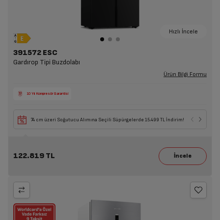
Hızlı İncele
391572 ESC
Gardırop Tipi Buzdolabı
Ürün Bilgi Formu
10 Yıl Kompresör Garantisi
74 cm üzeri Soğutucu Alımına Seçili Süpürgelerde 15.499 TL İndirim!
122.819 TL