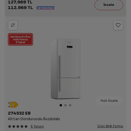
127.969 TL
112.969 TL
Hızlı İncele
274532 EB
Alttan Donduruculu Buzdolabı
Ürün Bilgi Formu
6 Yorum