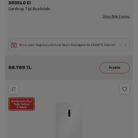
383510 EI
Gardırop Tipi Buzdolabı
Ürün Bilgi Formu
74 cm üzeri Soğutucu Alımına Seçili Süpürgelerde 15.499 TL İndirim!
89.789 TL