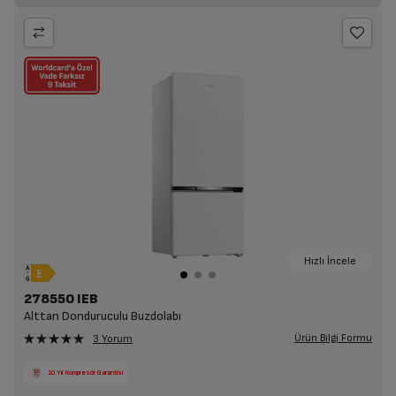
Hızlı İncele
278550 IEB
Alttan Donduruculu Buzdolabı
Ürün Bilgi Formu
3 Yorum
10 Yıl Kompresör Garantisi