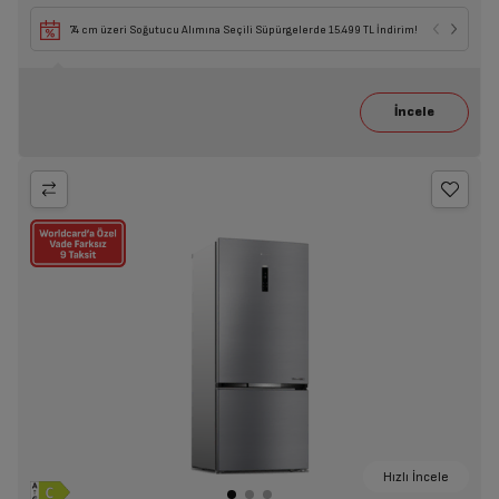
74 cm üzeri Soğutucu Alımına Seçili Süpürgelerde 15.499 TL İndirim!
Hızlı İncele