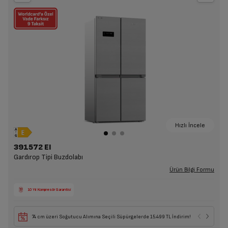
Hızlı İncele
391572 EI
Gardırop Tipi Buzdolabı
Ürün Bilgi Formu
10 Yıl Kompresör Garantisi
74 cm üzeri Soğutucu Alımına Seçili Süpürgelerde 15.499 TL İndirim!