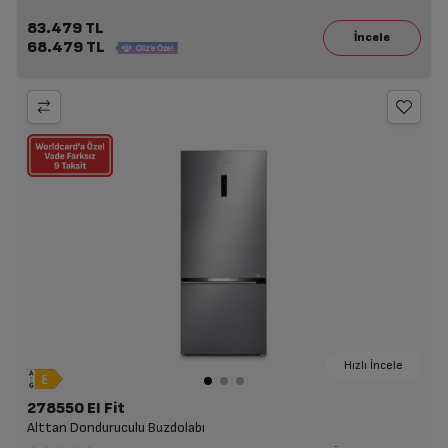
83.479 TL
68.479 TL
Hızlı İncele
278550 EI Fit
Alttan Donduruculu Buzdolabı