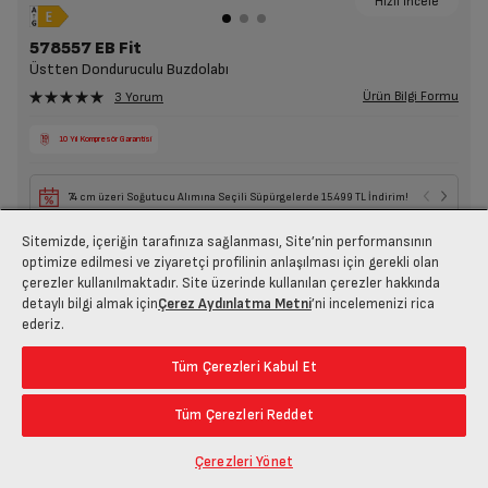
Hızlı İncele
578557 EB Fit
Üstten Donduruculu Buzdolabı
Ürün Bilgi Formu
3 Yorum
10 Yıl Kompresör Garantisi
74 cm üzeri Soğutucu Alımına Seçili Süpürgelerde 15.499 TL İndirim!
Sitemizde, içeriğin tarafınıza sağlanması, Site’nin performansının
optimize edilmesi ve ziyaretçi profilinin anlaşılması için gerekli olan
74.519 TL
çerezler kullanılmaktadır. Site üzerinde kullanılan çerezler hakkında
64.519 TL
detaylı bilgi almak için
Çerez Aydınlatma Metni
’ni incelemenizi rica
ederiz.
Tüm Çerezleri Kabul Et
Tüm Çerezleri Reddet
Çerezleri Yönet