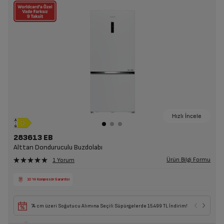
Hızlı İncele
283613 EB
Alttan Donduruculu Buzdolabı
Ürün Bilgi Formu
1 Yorum
10 Yıl Kompresör Garantisi
74 cm üzeri Soğutucu Alımına Seçili Süpürgelerde 15.499 TL İndirim!