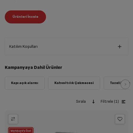
Katılım Koşulları
Kampanya, 1-9 Ağustos 2026 tarihleri arasında geçerlidir.
Bu kampanya, 74 cm ve üzeri Buzdolabı modellerine geçerlidir.
Kampanyaya Dahil Ürünler
Hediye verilecek Imperium® Go 1.0 SD 9261 Süpürgenin
tavsiye edilen perakende peşin fiyatı 15.499 TL ’dir.
Tavsiye edilen perakende peşin fiyatı 15.499 TL üzerinde bir
süpürge tercih edilmesi durumunda indirim tutarı sabit olup
aradaki farkın ödenmesi gerekmektedir.
Sırala
Filtrele (1)
Hediye ürün sepete eklenmelidir.
Peşin fiyatına 9 taksit uygulaması worldcard özellikli kartlar
üzerinden yapılan alışverişlerde, diğer banka kredi kartlarında
ise 7 taksite kadar geçerlidir.