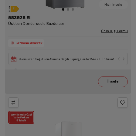
Hızlı İncele
583628 EI
Üstten Donduruculu Buzdolabı
Ürün Bilgi Formu
10 Yıl Kompresör Garantisi
74 cm üzeri Soğutucu Alımına Seçili Süpürgelerde 15.499 TL İndirim!