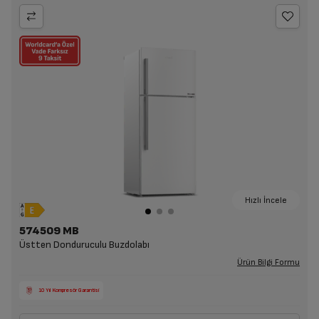
Hızlı İncele
574509 MB
Üstten Donduruculu Buzdolabı
Ürün Bilgi Formu
10 Yıl Kompresör Garantisi