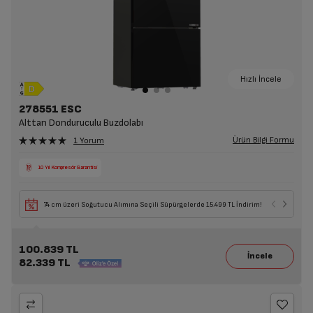
Hızlı İncele
278551 ESC
Alttan Donduruculu Buzdolabı
Ürün Bilgi Formu
1 Yorum
10 Yıl Kompresör Garantisi
74 cm üzeri Soğutucu Alımına Seçili Süpürgelerde 15.499 TL İndirim!
100.839 TL
82.339 TL