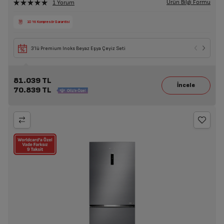
Ürün Bilgi Formu
1 Yorum
10 Yıl Kompresör Garantisi
3’lü Premium Inoks Beyaz Eşya Çeyiz Seti
81.039 TL
70.839 TL