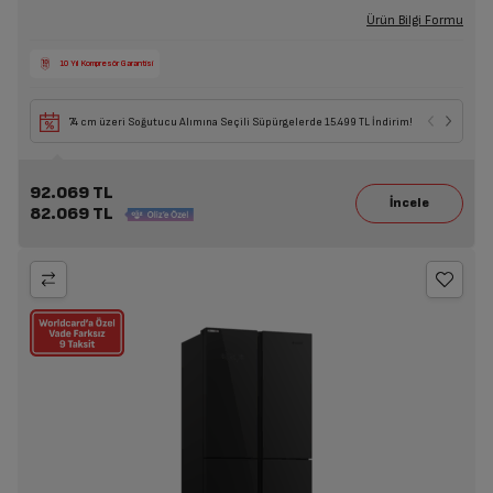
Ürün Bilgi Formu
10 Yıl Kompresör Garantisi
74 cm üzeri Soğutucu Alımına Seçili Süpürgelerde 15.499 TL İndirim!
92.069 TL
82.069 TL