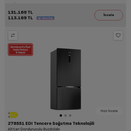
131.169 TL
113.169 TL
Hızlı İncele
278551 EDI Tencere Soğutma Teknolojili
Alttan Donduruculu Buzdolabı