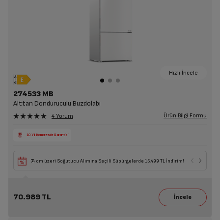
Hızlı İncele
274533 MB
Alttan Donduruculu Buzdolabı
Ürün Bilgi Formu
4 Yorum
10 Yıl Kompresör Garantisi
74 cm üzeri Soğutucu Alımına Seçili Süpürgelerde 15.499 TL İndirim!
70.989 TL