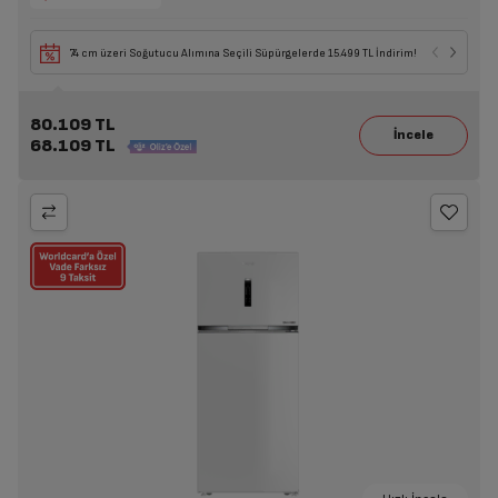
74 cm üzeri Soğutucu Alımına Seçili Süpürgelerde 15.499 TL İndirim!
80.109 TL
68.109 TL