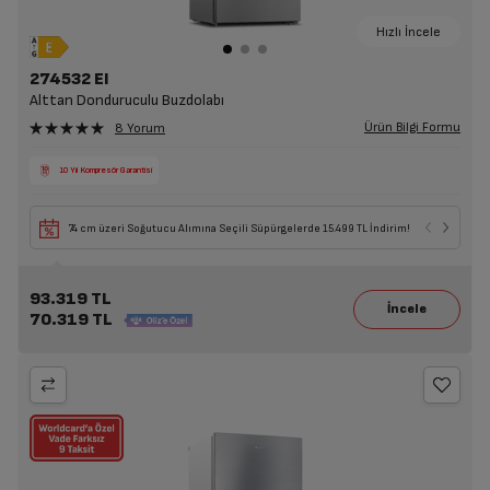
Hızlı İncele
274532 EI
Alttan Donduruculu Buzdolabı
Ürün Bilgi Formu
8 Yorum
10 Yıl Kompresör Garantisi
74 cm üzeri Soğutucu Alımına Seçili Süpürgelerde 15.499 TL İndirim!
93.319 TL
70.319 TL