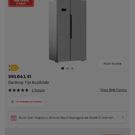
Kampanyadan 1 kez yararlanılabilir.
Bu kampanya, diğer kampanyalar ile birleştirilemez.
Arçelik Pazarlama A.Ş kampanyayı değiştirme hakkını saklı
tutar.
Hızlı İncele
391641 EI
Gardırop Tipi Buzdolabı
Ürün Bilgi Formu
1 Yorum
10 Yıl Kompresör Garantisi
74 cm üzeri Soğutucu Alımına Seçili Süpürgelerde 15.499 TL İndirim!