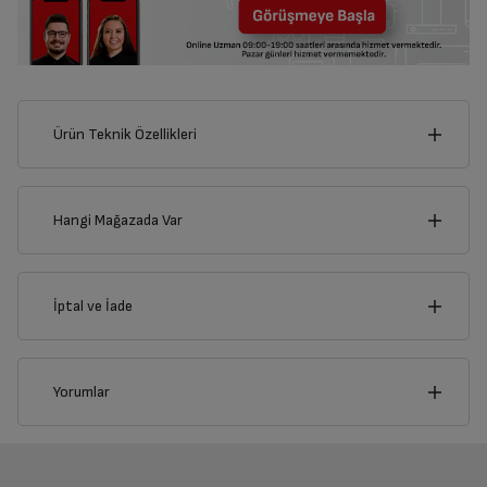
Ürün Teknik Özellikleri
7
cm
Hangi Mağazada Var
İl
İptal ve İade
cm
15
İlçe
İptal/İade Talebi Oluşturun
Yorumlar
Siparişlerim sayfasından iade etmek istediğiniz ürünü
bulup, İptal/İade Et’e tıklayarak süreci başlatabilirsiniz.