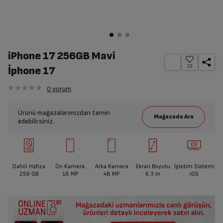
iPhone 17 256GB Mavi
13
İphone 17
0
yorum
Ürünü mağazalarımızdan temin
edebilirsiniz.
Dahili Hafıza
Ön Kamera
Arka Kamera
Ekran Boyutu
İşletim Sistemi
256 GB
18 MP
48 MP
6.3
in
iOS