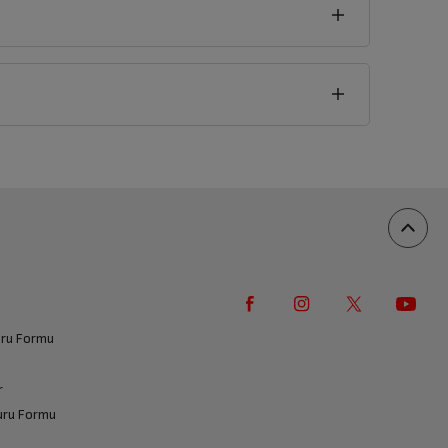
seklik
5
cm
vuru Formu
r
vuru Formu