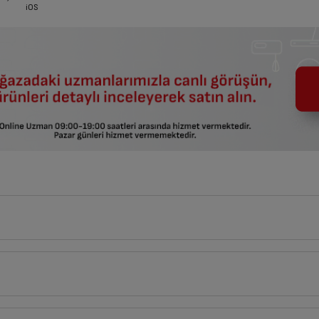
iOS
7
cm