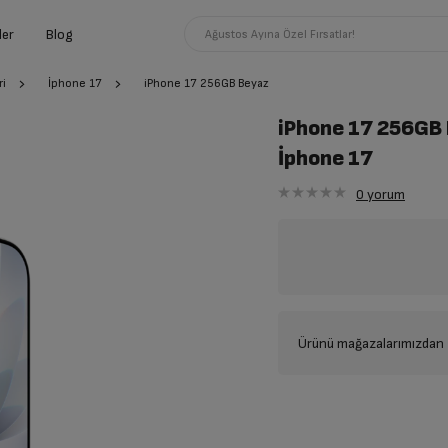
ler
Blog
Ağustos Ayına Özel Fırsatlar!
ri
İphone 17
iPhone 17 256GB Beyaz
iPhone 17 256GB
İphone 17
0
yorum
Ürünü mağazalarımızdan t