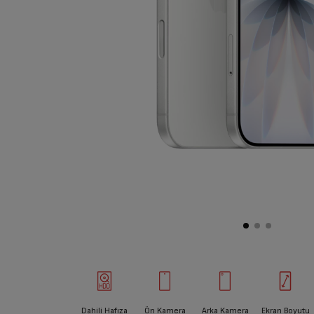
Dahili Hafıza
Ön Kamera
Arka Kamera
Ekran Boyutu