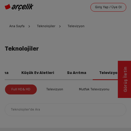
Ana Sayfa
Teknolojiler
Televizyon
Teknolojiler
Görüş İletin
utma
Küçük Ev Aletleri
Su Arıtma
Televizyon
Full HD& HD
Televizyon
Mutfak Televizyonu
4K 