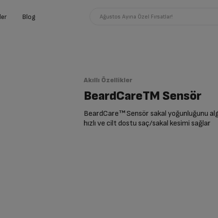
ler
Blog
Ağustos Ayına Özel Fırsatlar!
Akıllı Özellikler
BeardCareTM Sensör
BeardCare™ Sensör sakal yoğunluğunu algı
hızlı ve cilt dostu saç/sakal kesimi sağlar