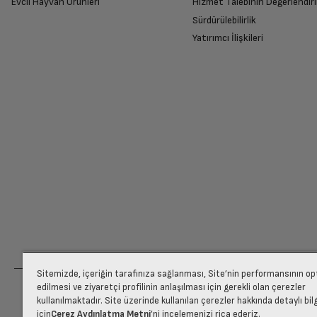
Evcil Hayvan Ürünleri
Hizmet Talebinin Değerlendiri
Sürdürülebilirlik
Yatırımcı İlişkileri
Sitemizde, içeriğin tarafınıza sağlanması, Site’nin performansının o
edilmesi ve ziyaretçi profilinin anlaşılması için gerekli olan çerezler
kullanılmaktadır. Site üzerinde kullanılan çerezler hakkında detaylı bil
için
Çerez Aydınlatma Metni
’ni incelemenizi rica ederiz.