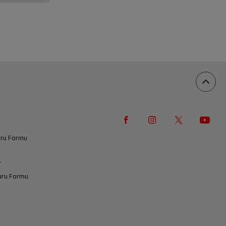
vuru Formu
r
vuru Formu