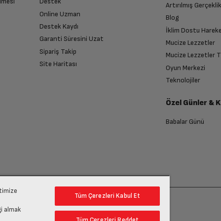
lmesi
Destek
Artırılmış Gerçekli
Online Uzman
Blog
Destek Kaydı
İklim Dostu Harek
Garanti Süresini Uzat
Mucize Lezzetler
Sipariş Takip
Mucize Lezzetler 
Site Haritası
Oyun Merkezi
Teknolojiler
Özel Günler & 
Babalar Günü
ptimize
Tüm Çerezleri Kabul Et
gi almak
Tüm Çerezleri Reddet