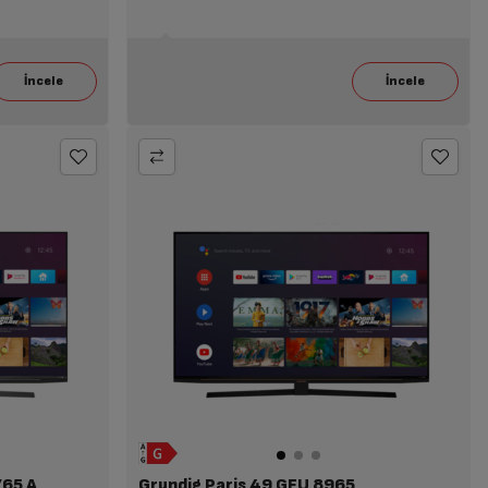
765 A
Grundig Paris 49 GFU 8965