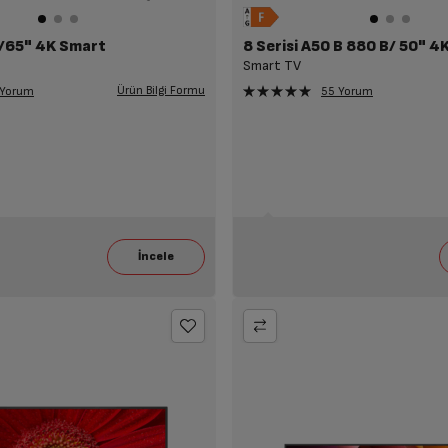
B/65" 4K Smart
8 Serisi A50 B 880 B/ 50" 4
Smart TV
Ürün Bilgi Formu
 Yorum
55 Yorum
e Birlikte Seçili KEA Alımına
Seçili Beyaz Eşya ile Birlikte Seçili TV Alımına
14.499 TL İndirim!