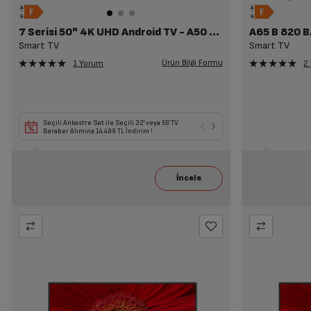
7 Serisi 50" 4K UHD Android TV - A50 D 790 B
A65 B 820 
Smart TV
Smart TV
Ürün Bilgi Formu
1 Yorum
2
Seçili Ankastre Set ile Seçili 32' veya 55' TV
Seçili Beyaz Eşya il
Beraber Alımına 14.499 TL İndirim !
6.099 TL İndirim!