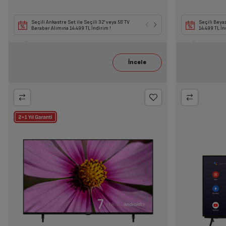
Seçili Ankastre Set ile Seçili 32' veya 55' TV
Seçili Beyaz Eşya ile
Seçili Beyaz
Beraber Alımına 14.499 TL İndirim !
14.499 TL İndirim!
14.499 TL İn