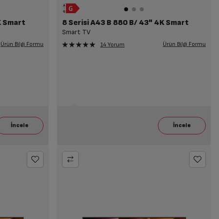
K Smart
8 Serisi A43 B 880 B/ 43" 4K Smart
Smart TV
Ürün Bilgi Formu
Ürün Bilgi Formu
14 Yorum
85' ve üzeri TV Alımlarına 43' ve üzeri Tvlerde
24.699 TL İndirim !