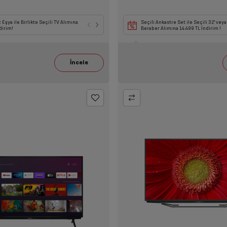
 Birlikte Seçili TV Alımına
 Eşya ile Birlikte Seçili TV Alımına
85' ve üzeri TV Alımlarına 43' ve üzeri Tvlerde
85' ve üzeri TV Alımlarına 43' ve üzeri Tvlerde
Seçili Ankastre Set ile Seçili 32' veya 
dirim!
24.699 TL İndirim !
24.699 TL İndirim !
Beraber Alımına 14.499 TL İndirim !