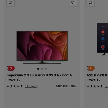
Imperium 9 Serisi A65 B 970 A / 65" 4K Smart TV
A55 B 820 B
Smart TV
Smart TV
Ürün Bilgi Formu
14 Yorum
5