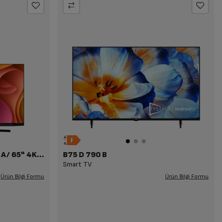
Imperium 9 Serisi A65 B 975 A/ 65" 4K Smart
B75 D 790 B
Smart TV
Ürün Bilgi Formu
Ürün Bilgi Formu