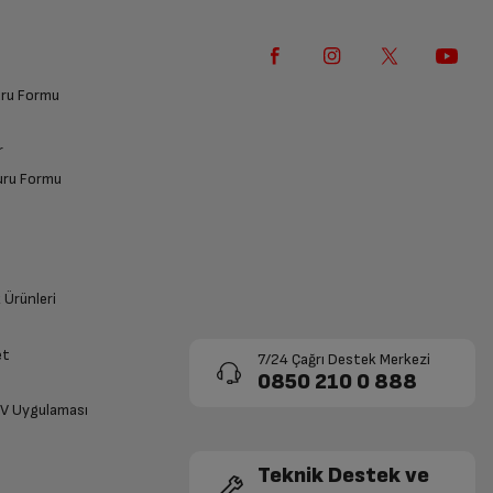
vuru Formu
r
vuru Formu
k Ürünleri
et
7/24 Çağrı Destek Merkezi
0850 210 0 888
TV Uygulaması
Teknik Destek ve