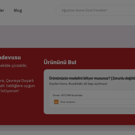
ler
Blog
Ağustos Ayına Özel Fırsatlar!
andevusu
Ürününü Bul
ekilde çözebilir,
lere, Çevreye Duyarlı
lt tebliğlere uygun
 İstiyorum’