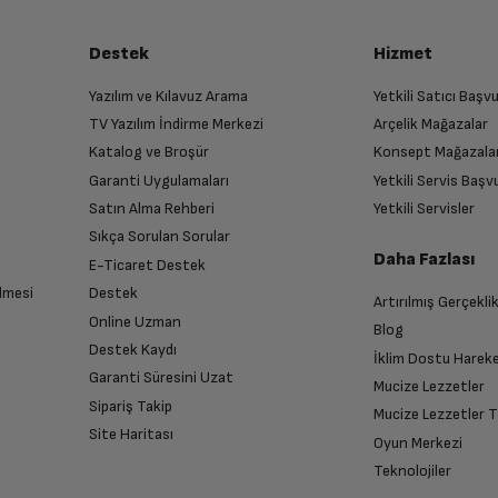
Destek
Hizmet
Yazılım ve Kılavuz Arama
Yetkili Satıcı Baş
TV Yazılım İndirme Merkezi
Arçelik Mağazalar
Katalog ve Broşür
Konsept Mağazala
Garanti Uygulamaları
Yetkili Servis Baş
Satın Alma Rehberi
Yetkili Servisler
Sıkça Sorulan Sorular
Daha Fazlası
E-Ticaret Destek
lmesi
Destek
Artırılmış Gerçekli
Online Uzman
Blog
Destek Kaydı
İklim Dostu Harek
Garanti Süresini Uzat
Mucize Lezzetler
Sipariş Takip
Mucize Lezzetler 
Site Haritası
Oyun Merkezi
Teknolojiler