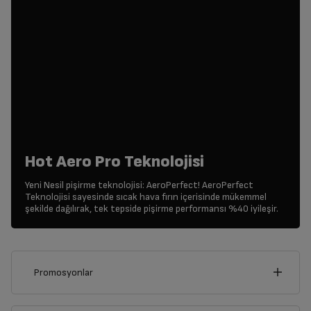
Hot Aero Pro Teknolojisi
Yeni Nesil pişirme teknolojisi: AeroPerfect! AeroPerfect
Teknolojisi sayesinde sıcak hava fırın içerisinde mükemmel
şekilde dağılırak, tek tepside pişirme performansı %40 iyileşir.
Promosyonlar
Bu ürünü alarak aşağıdaki kampanyalardan yalnızca birinden