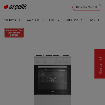
Ana Sayfa
Beyaz Eşya
Fırın
Ocaklı Fırın
F 8440-1 B
Görüş İletin