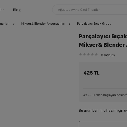
ler
Blog
Ağustos Ayına Özel Fırsatlar!
uarları
Mikser& Blender Aksesuarları
Parçalayıcı Bıçak Grubu
Parçalayıcı Bıça
Mikser& Blender 
0
yorum
425 TL
Bu ürün benim cihazım için 