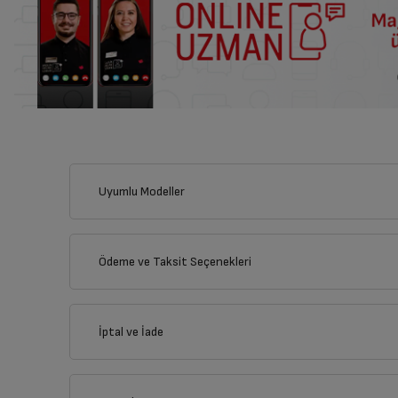
Uyumlu Modeller
Ödeme ve Taksit Seçenekleri
Kredi Kartı
İptal ve İade
Çoklu Kart ile yapılacak ödemelerde , belirtilen va
Kredi Seçenekleri
K 1253 HB