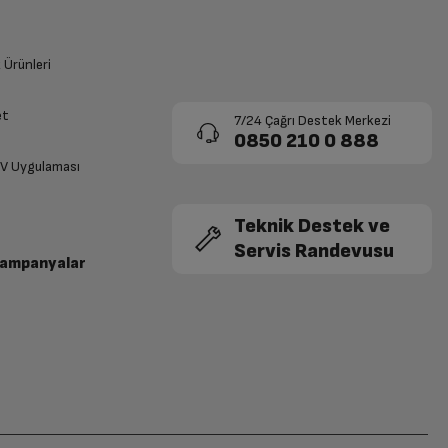
425 TL
425 TL
450 TL
k Ürünleri
70,83 TL x 6
60,71 TL x 7
425 TL
425 TL
et
7/24 Çağrı Destek Merkezi
0850 210 0 888
70,83 TL x 6
60,71 TL x 7
425 TL
425 TL
TV Uygulaması
( yorum)
Teknik Destek ve
70,83 TL x 6
60,71 TL x 7
425 TL
425 TL
Servis Randevusu
Kampanyalar
70,83 TL x 6
60,71 TL x 7
425 TL
425 TL
70,83 TL x 6
60,71 TL x 7
425 TL
425 TL