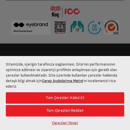
475 TL x 1
237,50 TL x 2
475 TL
475 TL
475 TL x 1
237,50 TL x 2
475 TL
475 TL
475 TL x 1
237,50 TL x 2
Bize Ulaşın
Kişisel Verilerin Korunması
İşlem Rehberi
475 TL
475 TL
Sitemizde, içeriğin tarafınıza sağlanması, Site’nin performansının
Satış Sözleşmesi
optimize edilmesi ve ziyaretçi profilinin anlaşılması için gerekli olan
çerezler kullanılmaktadır. Site üzerinde kullanılan çerezler hakkında
475 TL x 1
237,50 TL x 2
© 2025 arcelik.com.tr
detaylı bilgi almak için
Çerez Aydınlatma Metni
’ni incelemenizi rica
475 TL
475 TL
ederiz.
475 TL
Tüm Çerezleri Kabul Et
475 TL x 1
237,50 TL x 2
475 TL
475 TL
Tüm Çerezleri Reddet
Çerezleri Yönet
475 TL x 1
237,50 TL x 2
475 TL
475 TL