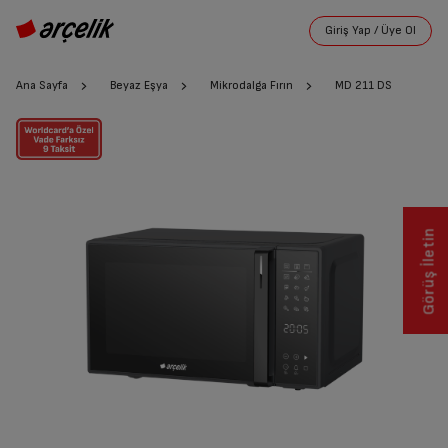
Ana Sayfa
Beyaz Eşya
Mikrodalga Fırın
MD 211 DS
Görüş İletin