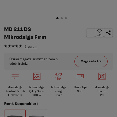
MD 211 DS
134
Mikrodalga Fırın
1
yorum
Ürünü mağazalarımızdan temin
edebilirsiniz.
Mikrodalga
Mikrodalga
Mikrodalga
Ürün Tipi
Mikrodalga
Kontrol Paneli
Çıkış Gücü
Rengi
Solo
Hacmi
Elektronik
700
W
Siyah
20
Renk Seçenekleri