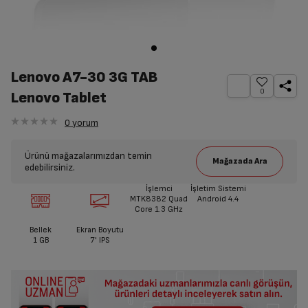
Lenovo A7-30 3G TAB
0
Lenovo Tablet
0
yorum
Ürünü mağazalarımızdan temin
edebilirsiniz.
İşlemci
İşletim Sistemi
MTK8382 Quad
Android 4.4
Core 1.3 GHz
Bellek
Ekran Boyutu
1 GB
7' IPS