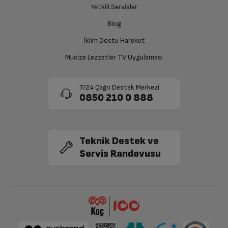
Yetkili Servisler
Siparişiniz henüz teslim edilmediyse iptal talebinizin
Blog
Ön Kamera
0.3 MP
onaylanması sonrasında ücret iadeniz en kısa süre içerisinde
gerçekleşecektir.
İklim Dostu Hareket
Ağırlık: Paketsiz
0.34 kg
Mucize Lezzetler TV Uygulaması
7/24 Çağrı Destek Merkezi
0850 210 0 888
Teknik Destek ve
Servis Randevusu