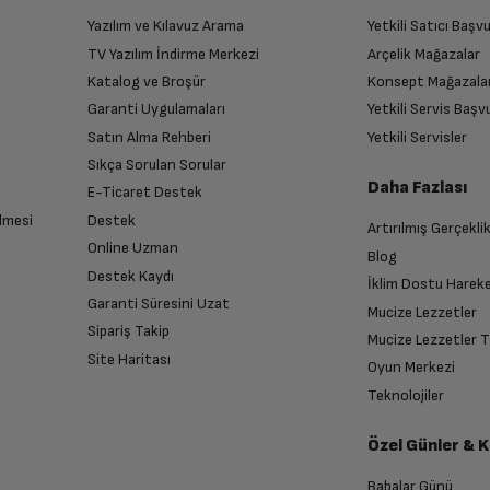
Yazılım ve Kılavuz Arama
Yetkili Satıcı Baş
TV Yazılım İndirme Merkezi
Arçelik Mağazalar
Katalog ve Broşür
Konsept Mağazala
Garanti Uygulamaları
Yetkili Servis Baş
Satın Alma Rehberi
Yetkili Servisler
Sıkça Sorulan Sorular
Daha Fazlası
E-Ticaret Destek
lmesi
Destek
Artırılmış Gerçekli
Online Uzman
Blog
Destek Kaydı
İklim Dostu Harek
Garanti Süresini Uzat
Mucize Lezzetler
Sipariş Takip
Mucize Lezzetler 
Site Haritası
Oyun Merkezi
Teknolojiler
Özel Günler & 
Babalar Günü