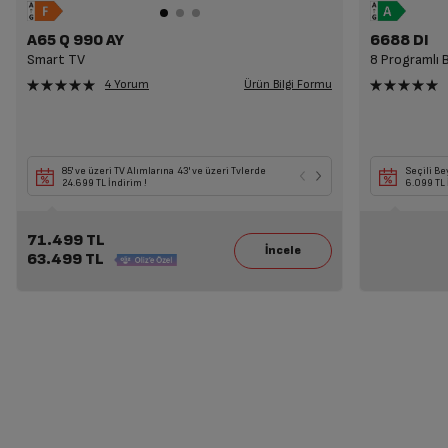
A65 Q 990 AY
6688 DI
Smart TV
8 Programlı 
Ürün Bilgi Formu
4 Yorum
85' ve üzeri TV Alımlarına 43' ve üzeri Tvlerde
Seçili Beyaz Eşya 
Seçili Be
24.699 TL İndirim !
14.499 TL İndirim!
6.099 TL 
71.499 TL
63.499 TL