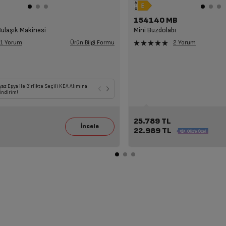
154140 MB
Bulaşık Makinesi
Mini Buzdolabı
Ürün Bilgi Formu
1 Yorum
2 Yorum
ile Birlikte Seçili TV Alımına
yaz Eşya ile Birlikte Seçili KEA Alımına
Seçili Beyaz Eşya veya TV ile Birlikte Seçili KEA y
Seçili Beyaz Eşya, TV, Klima ile Birlikte S
İndirim!
da Süpürge Alımına 14.109 TL İndirim!
Havadar Alımlarına 7.249 TL İndirim!
25.789 TL
22.989 TL