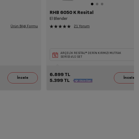
RHB 6050 K Resital
El Blender
Ürün Bilgi Formu
21 Yorum
a
eçili
Seçili Beyaz Eşya veya TV ile Birlikte Seçili
ARÇELİK RESİTAL® DERİN KIRMIZI MUTFAK
Mikrodalga Alımına 7.199 TL İndirim!
SERİSİ 4'LÜ SET
6.899 TL
5.399 TL