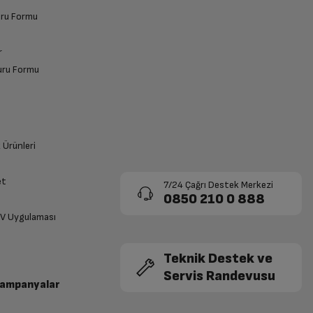
vuru Formu
r
vuru Formu
k Ürünleri
et
7/24 Çağrı Destek Merkezi
0850 210 0 888
TV Uygulaması
Teknik Destek ve
Servis Randevusu
Kampanyalar