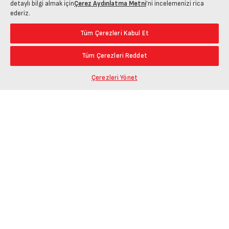
detaylı bilgi almak için
Çerez Aydınlatma Metni
’ni incelemenizi rica
ederiz.
Tüm Çerezleri Kabul Et
Tüm Çerezleri Reddet
Çerezleri Yönet
Kurumsal Çözümler
Yazılım ve Kılavuz Arama
Başlangıç Tarihine Göre
Katalog ve Broşür
Garanti Uygulamaları
Bitiş Tarihine Göre
Destek
Garanti Süresini Uzat
Sipariş Takip
Site Haritası