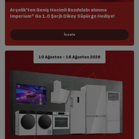
Arçelik'ten Geniş Hacimli Buzdolabı alımına
Imperium® Go 1.0 Şarjlı Dikey Süpürge Hediye!
10 Ağustos - 16 Ağustos 2026