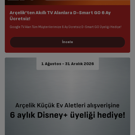
Arçelik’ten Akıllı TV Alanlara D-Smart GO 6 Ay
Ücretsiz!
Google TV Alan Tüm Müşterilerimize 6 Ay Ücretsiz D-Smart GO Üyeliği Hediye!
1 Ağustos - 31 Aralık 2026