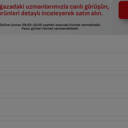
10
cm
cm
Derinlik
Genişlik
Yük
8
4
cm
10
cm