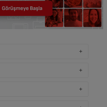
seklik
8
cm