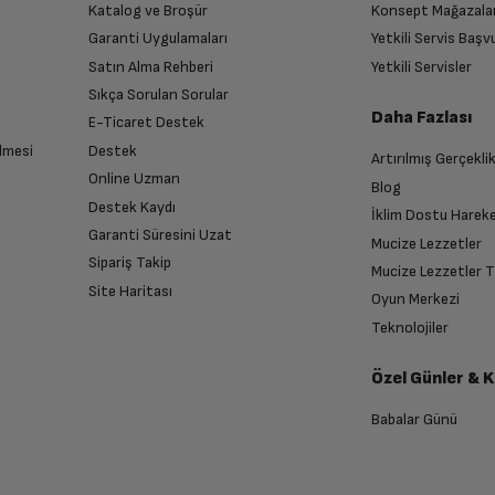
TL
Katalog ve Broşür
Konsept Mağazala
aşamasında, ödeme türü olarak
Ödeme bağlantısının gönderileceği telefon
SMS ile ödemeyi seçin.
numarasını doğrulayın.
Garanti Uygulamaları
Yetkili Servis Baş
aranızı ya da TCKN bilginizi giriniz. Telefonunuza gelen bildirim ile Bonus
a Banka Kartını seçiniz. Ödeme esnasında Bonuslarınızı kullanabilir, ödemeniz
Satın Alma Rehberi
Yetkili Servisler
n sonra İade süreciniz tamamlanacaktır.
le tamamlayın.
L x 2
TL
Sıkça Sorulan Sorular
Daha Fazlası
E-Ticaret Destek
3.299 TL
önderilerek kredi kartı ile ödeme yapılır.
lmesi
Destek
Artırılmış Gerçekli
L x 2
ğrulama Kodu Gönder' butonuna tıklayınız.
Online Uzman
TL
Blog
n sonra 'Alışverişi Tamamla' butonuna tıklayınız.
Destek Kaydı
 içerisinde gerçekleştirilmelidir.
İklim Dostu Harek
endirme sağlanacaktır.
ş iptal olacak ve ayrılan stok rezervasyonu kaldırılacaktır.
Garanti Süresini Uzat
Mucize Lezzetler
L x 2
Sipariş Takip
TL
Mucize Lezzetler 
( yorum)
Site Haritası
Oyun Merkezi
anması sonrasında ücret iadeniz en kısa süre içerisinde gerçekleşecektir.
Teknolojiler
L x 2
TL
Özel Günler & 
Çalma Süresi
10-12 Saat
Babalar Günü
L x 2
TL