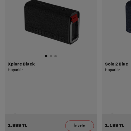
Xplore Black
Solo 2 Blue
Hoparlör
Hoparlör
1.999 TL
1.199 TL