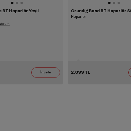
 BT Hoparlör Yeşil
Grundig Band BT Hoparlör S
Hoparlör
 Yorum
2.099 TL