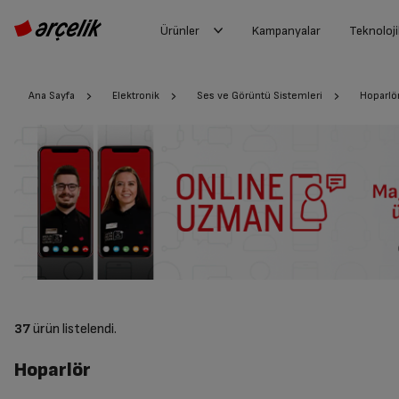
Ürünler
Kampanyalar
Teknoloji
Ana Sayfa
Elektronik
Ses ve Görüntü Sistemleri
Hoparlö
37
ürün listelendi.
Hoparlör