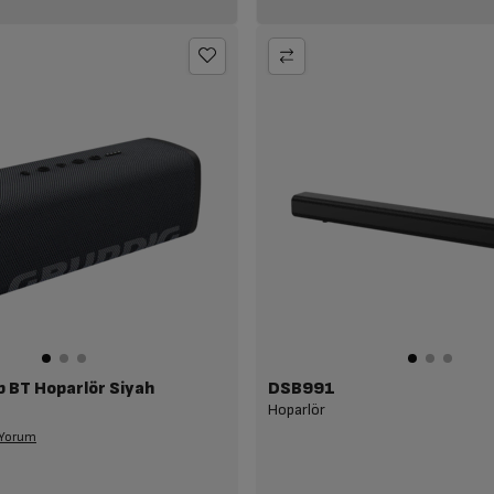
b BT Hoparlör Siyah
DSB991
Hoparlör
 Yorum