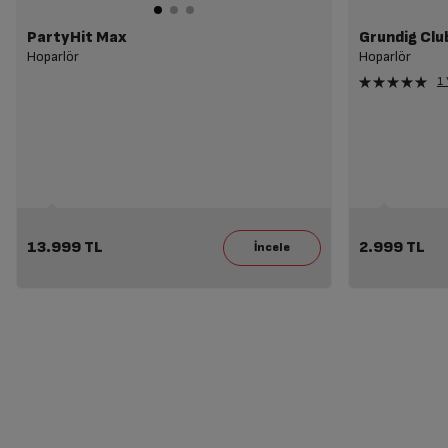
PartyHit Max
Grundig Club
Hoparlör
Hoparlör
1
13.999 TL
2.999 TL