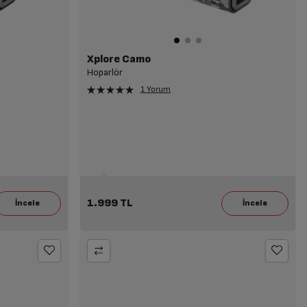
Xplore Camo
Hoparlör
1 Yorum
1.999 TL