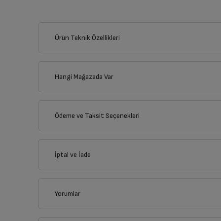
Ürün Teknik Özellikleri
Hangi Mağazada Var
İl
Ödeme ve Taksit Seçenekleri
İlçe
Kredi Kartı
İptal ve İade
Çoklu Kart ile yapılacak ödemelerde , belirtilen va
Kredi Seçenekleri
Yorumlar
Genel Özellikler
İptal/İade Talebi Oluşturun
Nasıl Kullanılır?
Siparişlerim sayfasından iade etmek istediğin