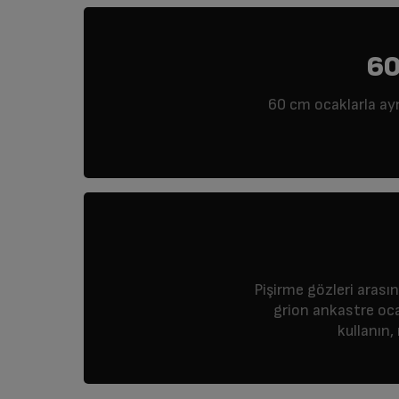
60
60 cm ocaklarla ay
Pişirme gözleri arası
grion ankastre oca
kullanın,