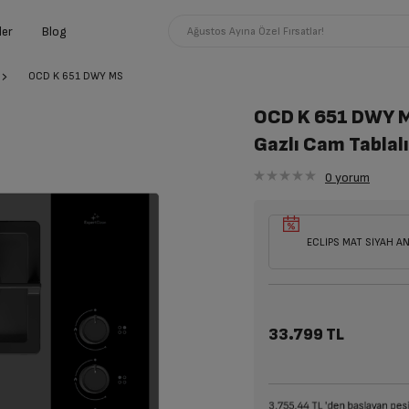
ler
Blog
Ağustos Ayına Özel Fırsatlar!
OCD K 651 DWY MS
OCD K 651 DWY 
Gazlı Cam Tablal
0
yorum
ECLİPS MAT SİYAH A
33.799 TL