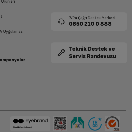
k Ürünleri
5.633,17 TL x 6
4.828,43 TL x 7
33.799 TL
33.799 TL
et
7/24 Çağrı Destek Merkezi
0850 210 0 888
5.633,17 TL x 6
4.828,43 TL x 7
33.799 TL
33.799 TL
TV Uygulaması
ompare.product.review.arg.title
Teknik Destek ve
5.633,17 TL x 6
4.828,43 TL x 7
33.799 TL
33.799 TL
Servis Randevusu
Kampanyalar
Ocak Tipi
Gazlı Ocak
5.633,17 TL x 6
4.828,43 TL x 7
33.799 TL
33.799 TL
ExpertClean Nano Kaplama
5.633,17 TL x 6
4.828,43 TL x 7
33.799 TL
33.799 TL
Var
5.633,17 TL x 6
4.828,43 TL x 7
33.799 TL
33.799 TL