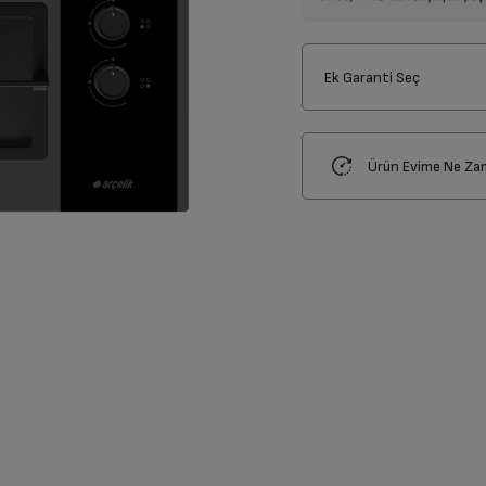
Ek Garanti Seç
Ürün Evime Ne Za