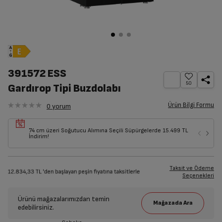
391572 ESS
50
Gardırop Tipi Buzdolabı
Ürün Bilgi Formu
0
yorum
74 cm üzeri Soğutucu Alımına Seçili Süpürgelerde 15.499 TL
İndirim!
Taksit ve Ödeme
Seçenekleri
Ürünü mağazalarımızdan temin
edebilirsiniz.