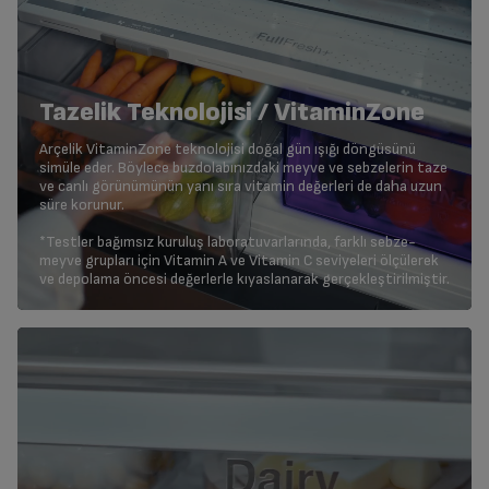
Tazelik Teknolojisi / VitaminZone
Arçelik VitaminZone teknolojisi doğal gün ışığı döngüsünü
simüle eder. Böylece buzdolabınızdaki meyve ve sebzelerin taze
ve canlı görünümünün yanı sıra vitamin değerleri de daha uzun
süre korunur.
*Testler bağımsız kuruluş laboratuvarlarında, farklı sebze-
meyve grupları için Vitamin A ve Vitamin C seviyeleri ölçülerek
ve depolama öncesi değerlerle kıyaslanarak gerçekleştirilmiştir.