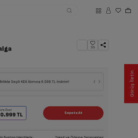
alga
30
Görüş İletin
Birlikte Seçili KEA Alımına 6.099 TL İndirim!
iz'e Özel
0.999 TL
Taksit ve Ödeme Seçenekleri