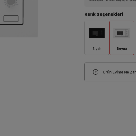
Renk Seçenekleri
Siyah
Beyaz
Ürün Evime Ne Za
ş