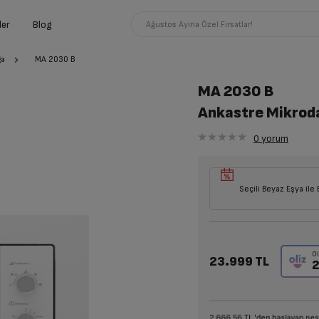
ler
Blog
Ağustos Ayına Özel Fırsatlar!
ga
MA 2030 B
MA 2030 B
Ankastre Mikrod
0
yorum
Seçili Beyaz Eşya ile 
Ol
23.999 TL
2