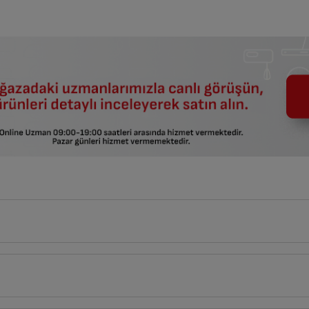
faydalanabilirsiniz.
ar birleştirilemez.
60
cm
li KEA Alımına 6.099 TL İndirim!