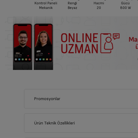
Kontrol Paneli
Rengi
Hacmi
Gücü
Mekanik
Beyaz
20
800
W
Promosyonlar
Bu ürünü alarak aşağıdaki kampanyalardan yalnızca birinden 
Sepette yalnızca bir kampanya uygulanabilir, kampanyal
Ürün Teknik Özellikleri
Seçili Beyaz Eşya ile Birlikte Seçi