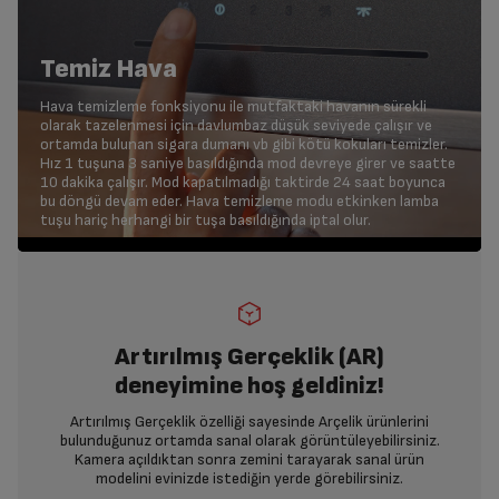
Temiz Hava
Hava temizleme fonksiyonu ile mutfaktaki havanın sürekli
olarak tazelenmesi için davlumbaz düşük seviyede çalışır ve
ortamda bulunan sigara dumanı vb gibi kötü kokuları temizler.
Hız 1 tuşuna 3 saniye basıldığında mod devreye girer ve saatte
10 dakika çalışır. Mod kapatılmadığı taktirde 24 saat boyunca
bu döngü devam eder. Hava temizleme modu etkinken lamba
tuşu hariç herhangi bir tuşa basıldığında iptal olur.
Artırılmış Gerçeklik (AR)
deneyimine hoş geldiniz!
Artırılmış Gerçeklik özelliği sayesinde Arçelik ürünlerini
bulunduğunuz ortamda sanal olarak görüntüleyebilirsiniz.
Kamera açıldıktan sonra zemini tarayarak sanal ürün
modelini evinizde istediğin yerde görebilirsiniz.