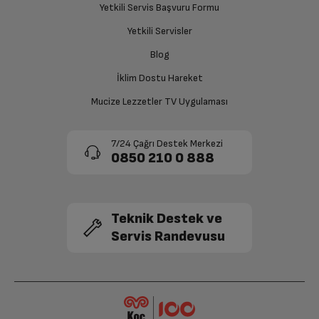
Yetkili Servis Başvuru Formu
sağlanacaktır.
Kontrol Tipi
Elektronik - Dokunmatik
Yetkili Servisler
Siparişiniz henüz teslim edilmediyse iptal talebinizin
Blog
Lamba Adedi
2
onaylanması sonrasında ücret iadeniz en kısa süre içerisinde
gerçekleşecektir.
İklim Dostu Hareket
Lamba Tipi
LED
Mucize Lezzetler TV Uygulaması
Lamba Gücü (W)
3W
7/24 Çağrı Destek Merkezi
0850 210 0 888
Kademe Sayısı
3
Karbon Filtre
Opsiyonel
Teknik Destek ve
Servis Randevusu
Filtre Tipi
Alüminyum Kaset
Filtre Doluluk Göstergesi
Var