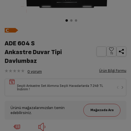
ADE 604 S
Ankastre Duvar Tipi
73
Davlumbaz
Ürün Bilgi Formu
0
yorum
Seçili Ankastre Set Alımına Seçili Havadarlarda 7.249 TL
İndirim !
Ürünü mağazalarımızdan temin
edebilirsiniz.