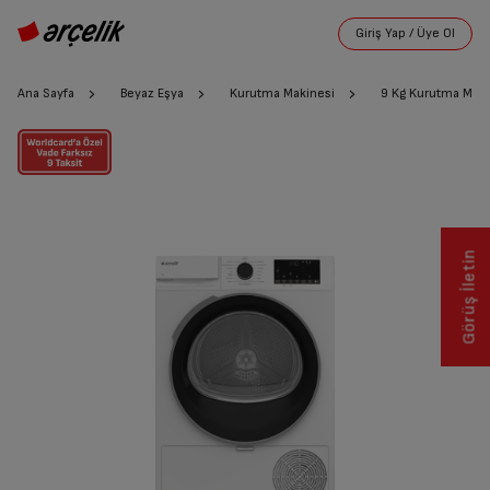
Ana Sayfa
Beyaz Eşya
Kurutma Makinesi
9 Kg Kurutma Maki
Görüş İletin