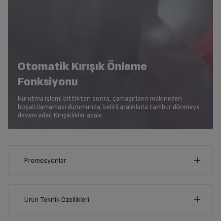
Otomatik Kırışık Önleme
Fonksiyonu
Kurutma işlemi bittikten sonra, çamaşırların makineden
boşaltılamaması durumunda, belirli aralıklarla tambur dönmeye
devam eder. Kırışıklıklar azalır.
Promosyonlar
Bu ürünü alarak aşağıdaki kampanyalardan yalnızca birinden
faydalanabilirsiniz.
Sepette yalnızca bir kampanya uygulanabilir, kampanyalar
Ürün Teknik Özellikleri
birleştirilemez.
60
cm