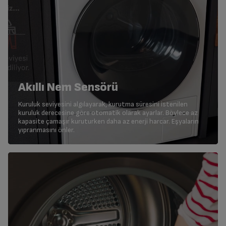
Akıllı Nem Sensörü
Kuruluk seviyesini algılayarak, kurutma süresini istenilen
kuruluk derecesine göre otomatik olarak ayarlar. Böylece az
kapasite çamaşır kuruturken daha az enerji harcar. Eşyaların
yıpranmasını önler.