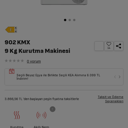
902 KMX
14
9 Kg Kurutma Makinesi
0
yorum
Seçili Beyaz Eşya ile Birlikte Seçili KEA Alımına 6.099 TL
İndirim!
Taksit ve Ödeme
Seçenekleri
Kurutma
Akıllı Nem