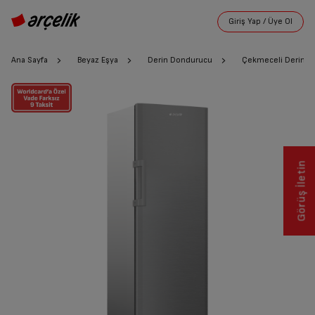
Ana Sayfa
Beyaz Eşya
Derin Dondurucu
Çekmeceli Derin 
Görüş İletin