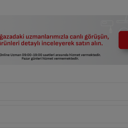
faydalanabilirsiniz.
ar birleştirilemez.
20
cm
li KEA Alımına 6.099 TL İndirim!