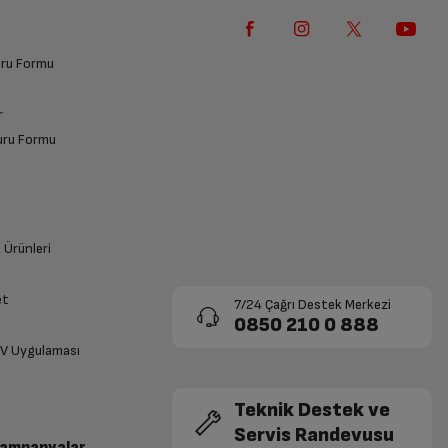
0%
0%
0%
vuru Formu
r
vuru Formu
k Ürünleri
et
7/24 Çağrı Destek Merkezi
0850 210 0 888
TV Uygulaması
Teknik Destek ve
Servis Randevusu
Kampanyalar