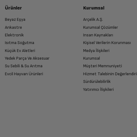
Ürün gayet güzel bir şekilde yoğurt yapıyor. Memnun kal
Dijital Kontrol Ekranı
Ürünler
Kurumsal
Beyaz Eşya
Arçelik A.Ş.
Bu yorumu faydalı buluyor musunuz?
Zamanlama Özelliği
Ankastre
Kurumsal Çözümler
Ürünü Yetkili Servise Teslim Edi
Elektronik
Insan Kaynakları
Ürünü eksiksiz ve hasarsız olarak faturası ile
Isıtma Soğutma
Kişisel Verilerin Korunması
Yoğurt Kabı Malzemesi
Küçük Ev Aletleri
Medya İlişkileri
Müşteri Temsilcisi
Yedek Parça Ve Aksesuar
Kurumsal
Merhaba, memnuniyetinizi paylaştığınız için çok teşek
Su Sebili & Su Arıtma
Müşteri Memnuniyeti
Tek Kişilik Yoğurt Kabı
İade Talebiniz Onaylansın
ürünler sunmaya devam edeceğiz.
Evcil Hayvan Ürünleri
Hizmet Talebinin Değerlendiri
Yetkili servis gerekli kontrolleri sağladıkta
Sürdürülebilirlik
Bu yorumu faydalı buluyor musunuz?
Ölçüler
Yatırımcı İlişkileri
Ağırlık: Paketsiz
Ücretiniz İade Edilsin
Ücret iadesi gerçekleştiğinde SMS ile bilgil
Derinlik