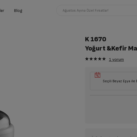
ler
Blog
Ağustos Ayına Özel Fırsatlar!
K 1670
Yoğurt &Kefir Ma
1
yorum
Seçili Beyaz Eşya ile 