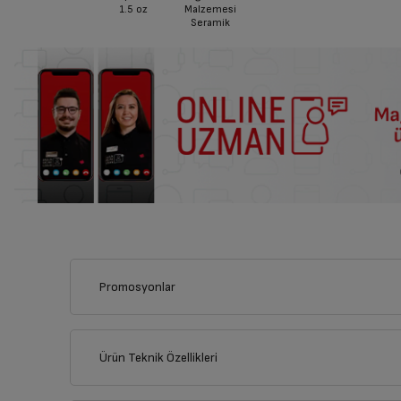
1.5
oz
Malzemesi
Seramik
Promosyonlar
Bu ürünü alarak aşağıdaki kampanyalardan yalnızca birinden 
Sepette yalnızca bir kampanya uygulanabilir, kampanyal
Ürün Teknik Özellikleri
Seçili Beyaz Eşya ile Birlikte Seçi