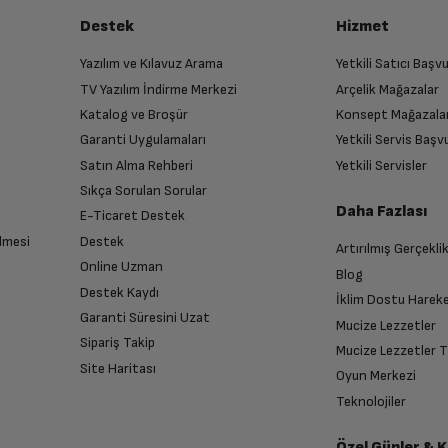
İyi
dım.
Var
Destek
Hizmet
Fena Değil
Çok kötü
Yazılım ve Kılavuz Arama
Yetkili Satıcı Baş
Var
TV Yazılım İndirme Merkezi
Arçelik Mağazalar
n
Katalog ve Broşür
Konsept Mağazala
 birlikte yetkili servise teslim edin.
Garanti Uygulamaları
Yetkili Servis Baş
Seramik
Satın Alma Rehberi
Yetkili Servisler
Sıkça Sorulan Sorular
kür ederiz, size hayatınızı kolaylaştıran kaliteli
Daha Fazlası
E-Ticaret Destek
Var
lmesi
Destek
Artırılmış Gerçekli
n sonra İade süreciniz tamamlanacaktır.
Online Uzman
Blog
Destek Kaydı
İklim Dostu Harek
Garanti Süresini Uzat
Mucize Lezzetler
Sipariş Takip
Mucize Lezzetler 
2.26 kg
Site Haritası
Oyun Merkezi
endirme sağlanacaktır.
Teknolojiler
24 cm
Özel Günler & 