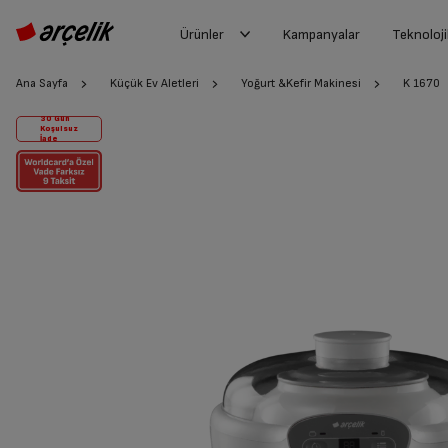
Ürünler
Kampanyalar
Teknoloji
Ana Sayfa
Küçük Ev Aletleri
Yoğurt &Kefir Makinesi
K 1670
30 Gün
Koşulsuz
İade