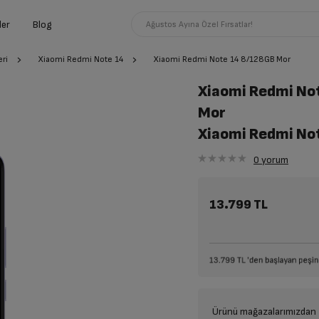
ler
Blog
Ağustos Ayına Özel Fırsatlar!
ri
Xiaomi Redmi Note 14
Xiaomi Redmi Note 14 8/128GB Mor
Xiaomi Redmi No
Mor
Xiaomi Redmi No
0
yorum
13.799 TL
Ürünü mağazalarımızdan t