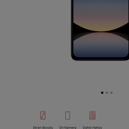
Ekran Boyutu
Ön Kamera
Dahili Hafıza