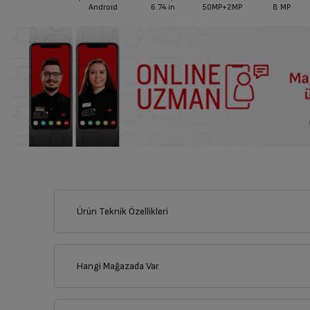
Android
6.74
in
50MP+2MP
8 MP
Ürün Teknik Özellikleri
Hangi Mağazada Var
İl