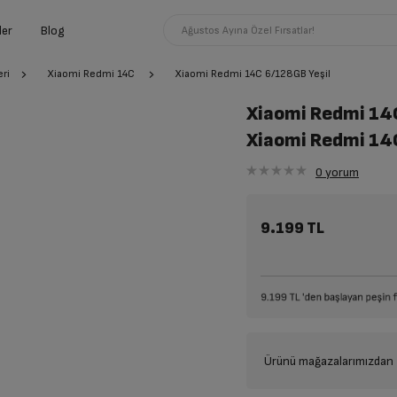
ler
Blog
Ağustos Ayına Özel Fırsatlar!
ri
Xiaomi Redmi 14C
Xiaomi Redmi 14C 6/128GB Yeşil
Xiaomi Redmi 14
Xiaomi Redmi 1
0
yorum
9.199 TL
Ürünü mağazalarımızdan t