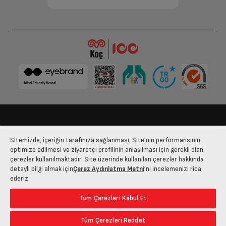
Ses Seviyesi
37 dBA
Toplam Hacim (L)
630 L
Birol
Ö
10-07-2024
Ses Seviyesi Sınıfı
C
Dondurucu Bölme Özellikleri
Murat
D
18-05-2023
Buzluk Tipi
Kapaklı ve Buz Haneli Buzluk (1 Adet)
Bize Ulaşın
Kişisel Verilerin Korunması
İşlem Rehberi
Sitemizde, içeriğin tarafınıza sağlanması, Site’nin performansının
Dondurucu Bölme
LED
Satış Sözleşmesi
optimize edilmesi ve ziyaretçi profilinin anlaşılması için gerekli olan
Aydınlatma Tipi
çerezler kullanılmaktadır. Site üzerinde kullanılan çerezler hakkında
© 2025 arcelik.com.tr
detaylı bilgi almak için
Çerez Aydınlatma Metni
’ni incelemenizi rica
Günlük Dondurma
8 kg
Kapasitesi (kg/Gün)
ederiz.
Tüm Çerezleri Kabul Et
Dondurucu Bölme Hacmi (L)
165 L
Tüm Çerezleri Reddet