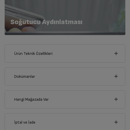
Soğutucu Aydınlatması
Ürün Teknik Özellikleri
83
cm
Dokümanlar
Ürünün güvenli kurulum ve kullanımı ile ilgili bilgiler ve işaretlerin
açıklamaları kullanma kılavuzlarının ilk bölümünde verilmiştir.
cm
Hangi Mağazada Var
188
Türkçe
English
Русский
İl
İptal ve İade