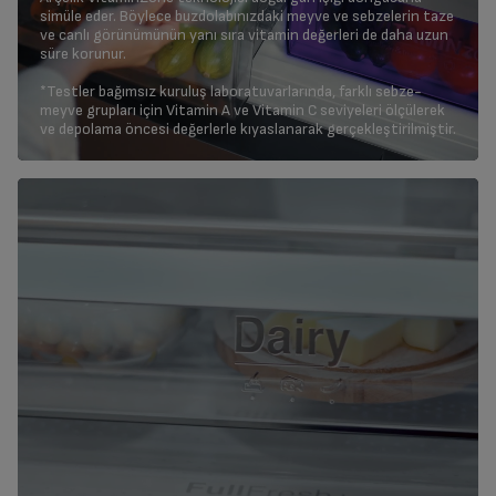
simüle eder. Böylece buzdolabınızdaki meyve ve sebzelerin taze
ve canlı görünümünün yanı sıra vitamin değerleri de daha uzun
süre korunur.
*Testler bağımsız kuruluş laboratuvarlarında, farklı sebze-
meyve grupları için Vitamin A ve Vitamin C seviyeleri ölçülerek
ve depolama öncesi değerlerle kıyaslanarak gerçekleştirilmiştir.