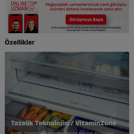
Özellikler
Tazelik Teknolojisi / VitaminZone
Arçelik VitaminZone teknolojisi doğal gün ışığı döngüsünü