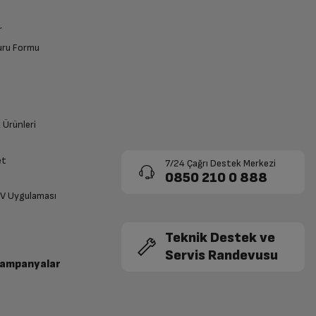
r
vuru Formu
k Ürünleri
et
7/24 Çağrı Destek Merkezi
0850 210 0 888
TV Uygulaması
Teknik Destek ve
Servis Randevusu
Kampanyalar