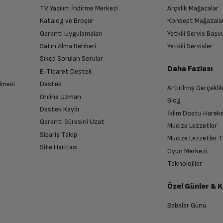
TV Yazılım İndirme Merkezi
Arçelik Mağazalar
Katalog ve Broşür
Konsept Mağazala
Garanti Uygulamaları
Yetkili Servis Baş
Satın Alma Rehberi
Yetkili Servisler
Sıkça Sorulan Sorular
Daha Fazlası
E-Ticaret Destek
lmesi
Destek
Artırılmış Gerçekli
Online Uzman
Blog
Destek Kaydı
İklim Dostu Harek
Garanti Süresini Uzat
Mucize Lezzetler
Sipariş Takip
Mucize Lezzetler 
Site Haritası
Oyun Merkezi
Teknolojiler
Özel Günler & 
Babalar Günü