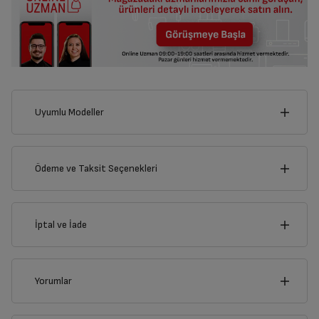
Uyumlu Modeller
Ödeme ve Taksit Seçenekleri
Kredi Kartı
İptal ve İade
Çoklu Kart ile yapılacak ödemelerde , belirtilen vadeli
taksit seçenekleri kullanılamayacaktır.
Kredi Seçenekleri
İptal/İade Talebi Oluşturun
S 7534
S 7534
Yorumlar
Siparişlerim sayfasından iade etmek istediğiniz ürünü
Nasıl Kullanılır?
Bireysel Kredi Kartı
Ticari Kredi Kartı
bulup, İptal/İade Et’e tıklayarak süreci başlatabilirsiniz.