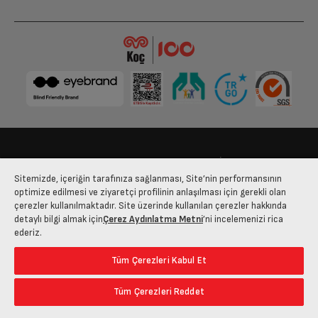
375 TL x 1
187,50 TL x 2
375 TL
375 TL
375 TL x 1
187,50 TL x 2
375 TL
375 TL
375 TL x 1
187,50 TL x 2
Bize Ulaşın
Kişisel Verilerin Korunması
İşlem Rehberi
375 TL
375 TL
Sitemizde, içeriğin tarafınıza sağlanması, Site’nin performansının
Satış Sözleşmesi
optimize edilmesi ve ziyaretçi profilinin anlaşılması için gerekli olan
çerezler kullanılmaktadır. Site üzerinde kullanılan çerezler hakkında
375 TL x 1
187,50 TL x 2
© 2025 arcelik.com.tr
detaylı bilgi almak için
Çerez Aydınlatma Metni
’ni incelemenizi rica
375 TL
375 TL
ederiz.
375 TL
Tüm Çerezleri Kabul Et
375 TL x 1
187,50 TL x 2
375 TL
375 TL
Tüm Çerezleri Reddet