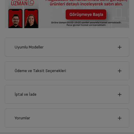
Uyumlu Modeller
Ödeme ve Taksit Seçenekleri
Kredi Kartı
İptal ve İade
Çoklu Kart ile yapılacak ödemelerde , belirtilen vadeli
taksit seçenekleri kullanılamayacaktır.
Kredi Seçenekleri
İptal/İade Talebi Oluşturun
Imperium® S 7585 Toz
TRB 6986 B
Yorumlar
Torbasız Süpürge
Siparişlerim sayfasından iade etmek istediğiniz ürünü
Nasıl Kullanılır?
Bireysel Kredi Kartı
Ticari Kredi Kartı
15.399 TL
bulup, İptal/İade Et’e tıklayarak süreci başlatabilirsiniz.