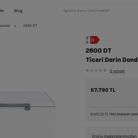
ler
Blog
Ağustos Ayına Özel Fırsatlar!
rucular
2600 DT
2600 DT
Ticari Derin Don
0
yorum
57.790 TL
Ürünü mağazalarımızdan t