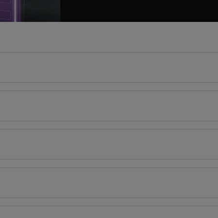
206
cm
tlerin açıklamaları kullanma kılavuzlarının ilk bölümünde verilmiştir.
cm
Türkçe
English
Derinlik
Genişlik
Yük
85
72
cm
206
cm
8
Kılavuzu
Enerji Etiketi