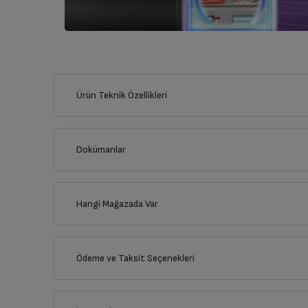
Ürün Teknik Özellikleri
Dokümanlar
Ürünün güvenli kurulum ve kullanımı ile ilgili bilgiler ve işare
Hangi Mağazada Var
İl
Ödeme ve Taksit Seçenekleri
Kullanma 
İlçe
Kredi Kartı