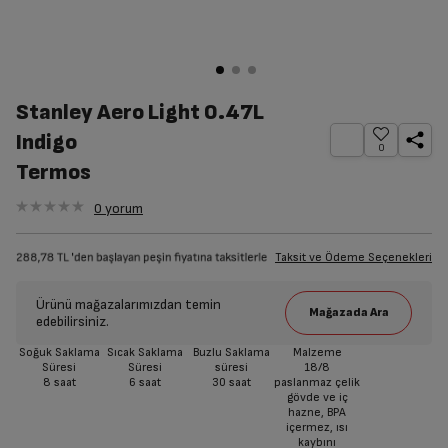
Stanley Aero Light 0.47L
Indigo
0
Termos
0
yorum
Taksit ve Ödeme Seçenekleri
Ürünü mağazalarımızdan temin
edebilirsiniz.
Soğuk Saklama
Sıcak Saklama
Buzlu Saklama
Malzeme
Süresi
Süresi
süresi
18/8
8 saat
6 saat
30 saat
paslanmaz çelik
gövde ve iç
hazne, BPA
içermez, ısı
kaybını