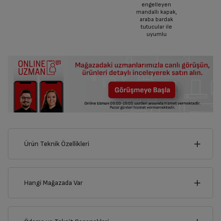
engelleyen
mandallı kapak,
araba bardak
tutucular ile
uyumlu
Ürün Teknik Özellikleri
7
cm
Hangi Mağazada Var
İl